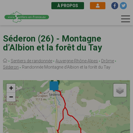
À PROPOS
Aller
au
Séderon (26) - Montagne
contenu
d’Albion et la forêt du Tay
principal
Fil
Sentiers de randonnée
Auvergne-Rhône-Alpes
Drôme
d'Ariane
Séderon
Randonnée Montagne d’Albion et la forêt du Tay
+
−