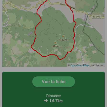
©
OpenStreetMap
contributors
Voir la fiche
Distance
14.7
km