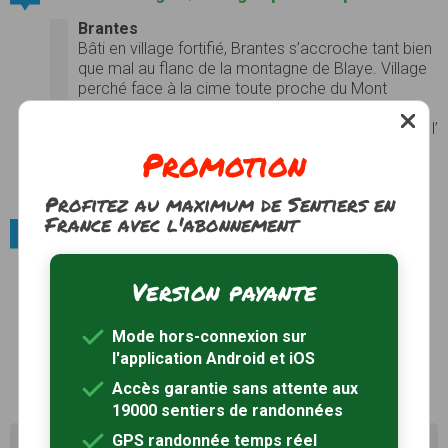
Brantes
Bâti en village fortifié, Brantes s’accroche tant bien
que mal au flanc de la montagne de Blaye. Village
perché face à la cime toute proche du Mont
Ventoux, les étroites calades et passages voûtés
vous amènent des ruines de son château féodal à l’
église surplombant la vallée en passant par la
Promotion
petite chapelle…
Photos
Voir le site
Profitez au maximum de Sentiers en
France avec l'abonnement
Patrimoine artisanal et industriel / Artisanat
Briquerie, tuilerie et poterie
Version payante
De par la richesse de son sous sol la commune
accueillait un artisanat diversifié : industrie de la
brique, tuileries et poteries...
Voir le site
Mode hors-connexion sur
l'application Android et iOS
Accès garantie sans attente aux
19000 sentiers de randonnées
GPS randonnée temps réel