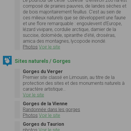
Le pourtour de cette "cuvette" d’environ 200 ha est
composé de prairies pauvres, de landes sèches et
de bois majoritairement feuillus. C’est au sein de
ces milieux naturels que se développent une faune
et une flore remarquable : engoulevent d’Europe,
lézard vivipare, cordulie arctique, damier de la
succise, dolomède, spiranthe d’été, droséras,
arnica des montagnes, lycopode inondé.
Photos
Voir le site
Sites naturels / Gorges
Gorges du Verger
Premier site classé en Limousin, au titre de la
protection des sites et des monuments naturels à
caractère artistique…
Voir le site
Gorges de la Vienne
Randonnée dans les gorges
Photos
Voir le site
Gorges du Taurion
photos
Voir le site