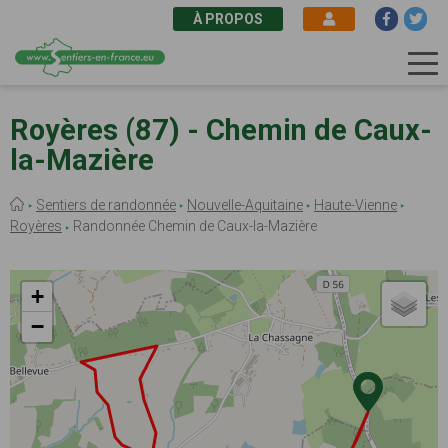
À PROPOS
Aller
au
Royères (87) - Chemin de Caux-
contenu
la-Mazière
principal
Fil
Sentiers de randonnée
Nouvelle-Aquitaine
Haute-Vienne
d'Ariane
Royères
Randonnée Chemin de Caux-la-Mazière
+
−