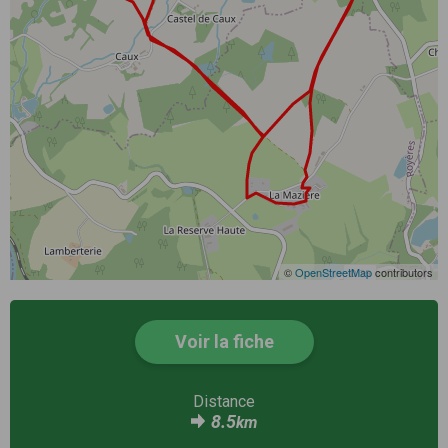
©
OpenStreetMap
contributors
Voir la fiche
Distance
8.5
km