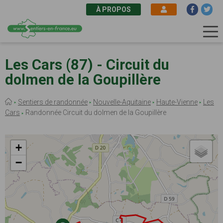
À PROPOS
Aller
au
Les Cars (87) - Circuit du
contenu
dolmen de la Goupillère
principal
Fil
Sentiers de randonnée
Nouvelle-Aquitaine
Haute-Vienne
Les
d'Ariane
Cars
Randonnée Circuit du dolmen de la Goupillère
+
−