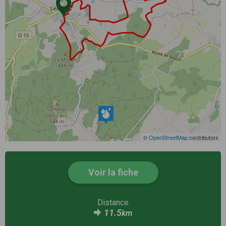
©
OpenStreetMap
contributors
Voir la fiche
Distance
11.5
km