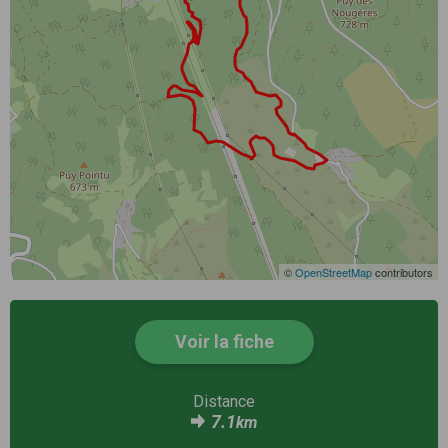
©
OpenStreetMap
contributors
Voir la fiche
Distance
7.1
km