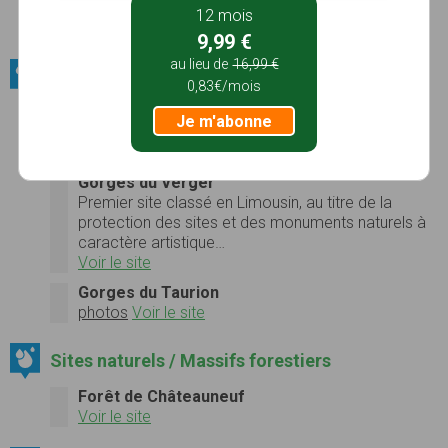
Tourisme…
12 mois
Photos
Voir le site
9,99 €
au lieu de
16,99 €
Sites naturels / Gorges
0,83€/mois
Gorges de la Vienne
Je m'abonne
Randonnée dans les gorges
Photos
Voir le site
Gorges du Verger
Premier site classé en Limousin, au titre de la
protection des sites et des monuments naturels à
caractère artistique…
Voir le site
Gorges du Taurion
photos
Voir le site
Sites naturels / Massifs forestiers
Forêt de Châteauneuf
Voir le site