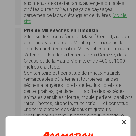
aux menus des restaurants, auberges ou tables
d’hôtes du territoire, un pays de paysages
parsemés de lacs, d’étangs et de rivières.
Voir le
site
PNR de Millevaches en Limousin
Situé sur les contreforts du Massif Central, au cœur
des hautes terres de la Montagne Limousine, le
Parc Naturel Régional de Millevaches en Limousin
s’étend sur les départements de la Corrèze, de la
Creuse et de la Haute-Vienne, entre 400 et 1000
mètres d’altitude.
Son territoire est constitué de milieux naturels
remarquables où alternent tourbières, landes
sèches à bruyères, forêts de feuillus, forêts de
pente, prairies, gentiane, … Il abrite des espèces
animales sensibles : loutre, moule perlière, papillons
rares, linottes, circaète, truite fario, …, et constitue
une terre d’étape des oiseaux migrateurs.
C’est un pays vivant, un paradis pour la pratique
d’une large palette d’activités « grandeur nature »,
un pays au riche patrimoine culturel et terre de
Promotion
« savoir – faire », un pays de découverte :