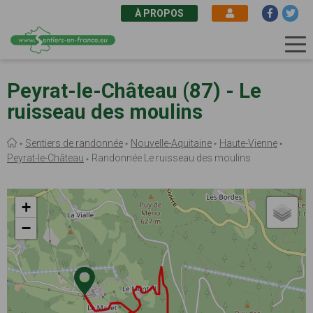
À PROPOS
Aller
au
Peyrat-le-Château (87) - Le
contenu
ruisseau des moulins
principal
Fil
Sentiers de randonnée
Nouvelle-Aquitaine
Haute-Vienne
d'Ariane
Peyrat-le-Château
Randonnée Le ruisseau des moulins
+
−