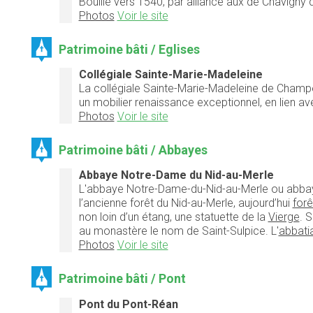
Bouillé vers 1540, par alliance aux de Chavigny q
Photos
Voir le site
Patrimoine bâti / Eglises
Collégiale Sainte-Marie-Madeleine
La collégiale Sainte-Marie-Madeleine de Champe
un mobilier renaissance exceptionnel, en lien a
Photos
Voir le site
Patrimoine bâti / Abbayes
Abbaye Notre-Dame du Nid-au-Merle
L'abbaye Notre-Dame-du-Nid-au-Merle ou abbaye d
l’ancienne forêt du Nid-au-Merle, aujourd’hui
for
non loin d’un étang, une statuette de la
Vierge
. S
au monastère le nom de Saint-Sulpice. L'
abbati
Photos
Voir le site
Patrimoine bâti / Pont
Pont du Pont-Réan