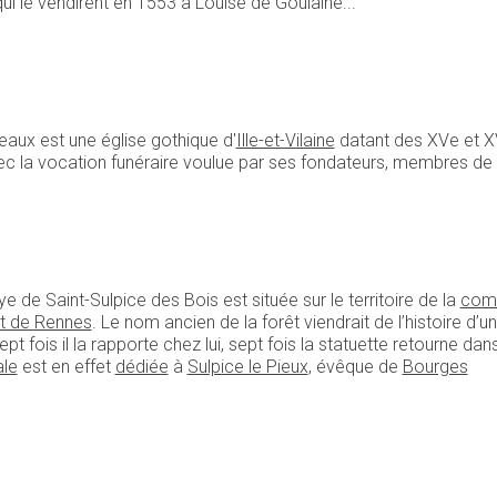
ui le vendirent en 1553 à Louise de Goulaine...
aux est une église gothique d'
Ille-et-Vilaine
datant des XVe et XVI
vec la vocation funéraire voulue par ses fondateurs, membres de
e Saint-Sulpice des Bois est située sur le territoire de la
comm
êt de Rennes
. Le nom ancien de la forêt viendrait de l’histoire d
ept fois il la rapporte chez lui, sept fois la statuette retourne dan
ale
est en effet
dédiée
à
Sulpice le Pieux
, évêque de
Bourges