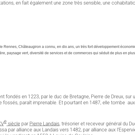
itations, en fait également une zone très sensible, une cohabitati
e
est de Rennes, Châteaugiron a connu, en dix ans, un très fort développement économ
re, paysage vert, diversité de services et de commerces qui séduit de plus en plus la 
rent fondés en 1223, par le duc de Bretagne, Pierre de Dreux, sur
de fossés, paraît imprenable. Et pourtant en 1487, elle tombe au
e
XV
siècle
par
Pierre Landais
, trésorier et receveur général du D
passa par alliance aux Landais vers 1482, par alliance aux l'Esperv