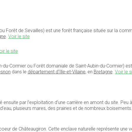
ou Forêt de Sevailles) est une forêt française située sur la co
gne
.
Voir le site
ir le site
in-du-Cormier
ou Forêt domaniale de Saint-Aubin-du-Cormier) est
esnon
dans le
département d'Ille-et-Vilaine
, en
Bretagne
.
Voir le s
é ensuite par l’exploitation d’une carrière en amont du site. Peu à
s d’eau, plusieurs mares, des prairies et de nombreux boisements
oeur de Châteaugiron. Cette enclave naturelle représente une vé