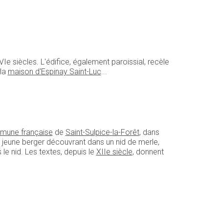
e siècles. L'édifice, également paroissial, recèle
 la
maison d'Espinay Saint-Luc
...
une française
de
Saint-Sulpice-la-Forêt
, dans
’un jeune berger découvrant dans un nid de merle,
s le nid. Les textes, depuis le
XIIe siècle
, donnent