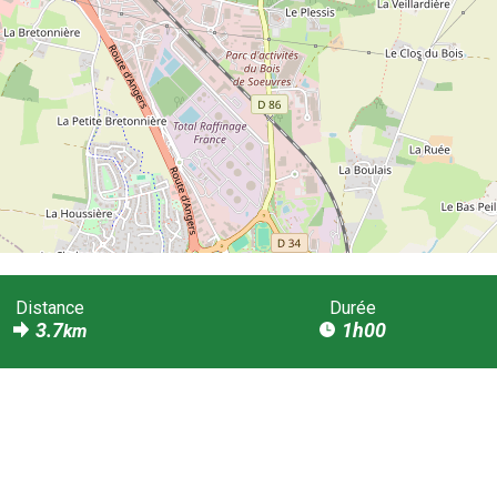
Distance
Durée
3.7
1h00
km