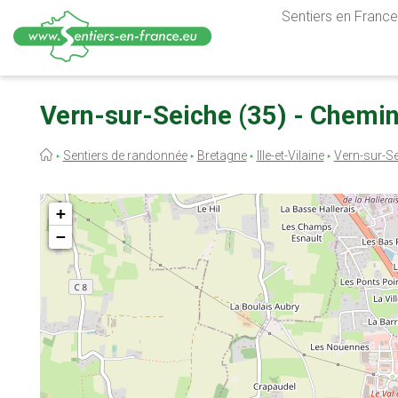
Sentiers en France,
Aller
au
Vern-sur-Seiche (35) - Chemi
contenu
principal
Fil
Sentiers de randonnée
Bretagne
Ille-et-Vilaine
Vern-sur-S
d'Ariane
+
−