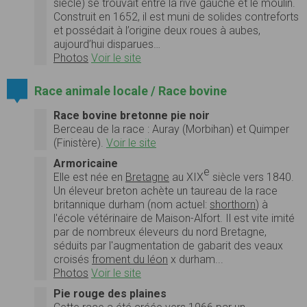
siècle) se trouvait entre la rive gauche et le moulin.
Construit en 1652, il est muni de solides contreforts
et possédait à l’origine deux roues à aubes,
aujourd’hui disparues…
Photos
Voir le site
Race animale locale / Race bovine
Race bovine bretonne pie noir
Berceau de la race : Auray (Morbihan) et Quimper
(Finistère).
Voir le site
Armoricaine
e
Elle est née en
Bretagne
au XIX
siècle vers 1840.
Un éleveur breton achète un taureau de la race
britannique durham (nom actuel:
shorthorn
) à
l'école vétérinaire de Maison-Alfort. Il est vite imité
par de nombreux éleveurs du nord Bretagne,
séduits par l'augmentation de gabarit des veaux
croisés
froment du léon
x durham...
Photos
Voir le site
Pie rouge des plaines