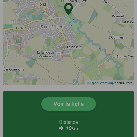
©
OpenStreetMap
contributors
Voir la fiche
Distance
10
km