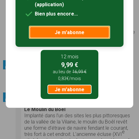
forêt de Rennes
. Le nom ancien de la forêt
(application)
viendrait de l’histoire d’un jeune berger découvrant
dans un nid de merle, non loin d’un étang, une
Bien plus encore...
statuette de la
Vierge
. Sept fois il la rapporte chez
lui, sept fois la statuette retourne dans le nid. Les
textes, depuis le
XIIe siècle
, donnent au monastère
Je m'abonne
le nom de Saint-Sulpice. L'
abbatiale
est en effet
dédiée
à
Sulpice le Pieux
, évêque de
Bourges
Photos
Voir le site
12 mois
9,99 €
Patrimoine bâti / Pont
au lieu de
16,99 €
Pont du Pont-Réan
0,83€/mois
Photos
Voir le site
Je m'abonne
Patrimoine bâti / Bâti insolite
Le Moulin du Boël
Implanté dans l’un des sites les plus pittoresques
de la vallée de la Vilaine, le moulin du Boêl revêt
une forme d’étrave de navire fendant le courant,
e
très fort à cet endroit. L’ancienne écluse (XVI