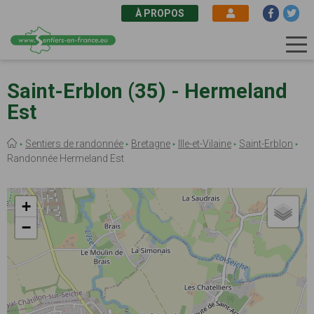
À PROPOS
Aller
au
Saint-Erblon (35) - Hermeland
contenu
Est
principal
Fil
Sentiers de randonnée
Bretagne
Ille-et-Vilaine
Saint-Erblon
d'Ariane
Randonnée Hermeland Est
+
−