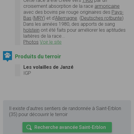
Cette race a été créée vers
1966
par un
croisement absorption de la race
armoricaine
avec des bovins pie rouge originaires des
Pays-
Bas
(
MRY
) et d'
Allemagne
. (
Deutsches rotbunte
)
Dans les années 1980, des apports de sang
holstein
ont été faits pour améliorer les aptitudes
laitières de la race...
Photos
Voir le site
Produits du terroir
Les volailles de Janzé
IGP
Il existe d'autres sentiers de randonnée à Saint-Erblon
(35) pour découvrir le terroir
Recherche avancée Saint-Erblon