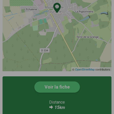
©
OpenStreetMap
contributors
Voir la fiche
Distance
15
km