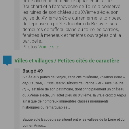
cette ancienne châtellenie appartenant à l’ïle
Bouchard et à l’archevêché de Tours a conservé
les ruines de son château du XVème siècle, son
église du XVIème siècle qui renferme le tombeau
de l’épouse du poète Joachim du Bellay et ses
demeures de tuffeau blanc où tourelles carrées,
fenêtres à meneaux et fenêtres ouvragées ont la
part belle...
Photos
Voir le site
Villes et villages / Petites cités de caractère
Baugé 49
Située aux portes de l'Anjou, cette cité millénaire,
«Station Verte »
depuis 1960, « Plus Beaux Détours de France » et « Ville Fleurie
(*) »,
est fière de son patrimoine, dont principalement un château
du XVème siècle, un Hôtel Dieu du XVIIème, la vraie croix d’Anjou
ainsi que de nombreux immeubles classés monuments
historiques ou remarquables...
Baugé et le Baugeois se situent entre les vallées de la Loire et du
Loir en Anjou...