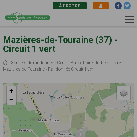
À PROPOS
Aller
au
Mazières-de-Touraine (37) -
contenu
Circuit 1 vert
principal
Fil
Sentiers de randonnée
Centre-Val de Loire
Indre-et-Loire
d'Ariane
Mazières-de-Touraine
Randonnée Circuit 1 vert
+
−