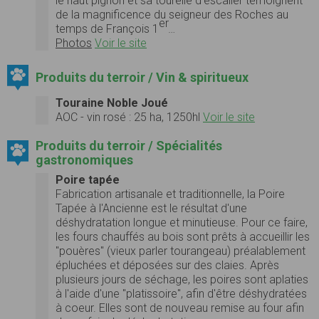
le haut pignon et sa tourelle d’escalier témoignent
de la mag­nif­i­cence du seigneur des Roches au
er
temps de François 1
…
Photos
Voir le site
Produits du terroir / Vin & spiritueux
Touraine Noble Joué
AOC - vin rosé : 25 ha, 1250hl
Voir le site
Produits du terroir / Spécialités
gastronomiques
Poire tapée
Fabrication artisanale et traditionnelle, la Poire
Tapée à l'Ancienne est le résultat d'une
déshydratation longue et minutieuse. Pour ce faire,
les fours chauffés au bois sont prêts à accueillir les
"pouères" (vieux parler tourangeau) préalablement
épluchées et déposées sur des claies. Après
plusieurs jours de séchage, les poires sont aplaties
à l'aide d'une "platissoire", afin d'être déshydratées
à coeur. Elles sont de nouveau remise au four afin