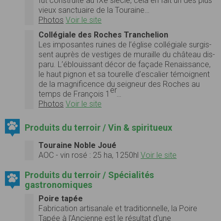
fut con­stru­ite au IXe siè­cle, cela en fait un des plus
vieux sanc­tu­aire de la Touraine…
Photos
Voir le site
Collégiale des Roches Tranchelion
Les imposantes ruines de l’église col­lé­giale sur­gis­
sent auprès de ves­tiges de muraille du château dis­
paru. L’éblouissant décor de façade Renais­sance,
le haut pignon et sa tourelle d’escalier témoignent
de la mag­nif­i­cence du seigneur des Roches au
er
temps de François 1
…
Photos
Voir le site
Produits du terroir / Vin & spiritueux
Touraine Noble Joué
AOC - vin rosé : 25 ha, 1250hl
Voir le site
Produits du terroir / Spécialités
gastronomiques
Poire tapée
Fabrication artisanale et traditionnelle, la Poire
Tapée à l'Ancienne est le résultat d'une