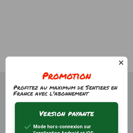
Promotion
Profitez au maximum de Sentiers en
France avec l'abonnement
Version payante
Trouver une randonnée
À propos
Mode hors-connexion sur
Inscription / Connexion