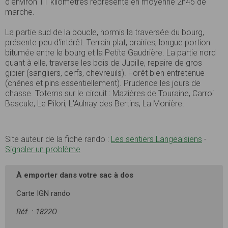
d’environ 11 kilomètres représente en moyenne 2h45 de
marche.
La partie sud de la boucle, hormis la traversée du bourg,
présente peu d'intérêt. Terrain plat, prairies, longue portion
bitumée entre le bourg et la Petite Gaudrière. La partie nord
quant à elle, traverse les bois de Jupille, repaire de gros
gibier (sangliers, cerfs, chevreuils). Forêt bien entretenue
(chênes et pins essentiellement). Prudence les jours de
chasse. Totems sur le circuit : Mazières de Touraine, Carroi
Bascule, Le Pilori, L'Aulnay des Bertins, La Monière.
Site auteur de la fiche rando :
Les sentiers Langeaisiens
-
Signaler un problème
À emporter dans votre sac à dos
Carte IGN rando
Réf. : 1822O