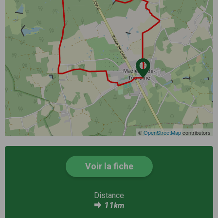
©
OpenStreetMap
contributors
Voir la fiche
Distance
11
km