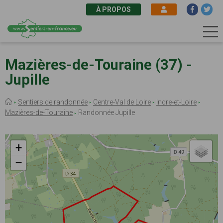
À PROPOS
Aller
au
Mazières-de-Touraine (37) -
contenu
Jupille
principal
Fil
Sentiers de randonnée
Centre-Val de Loire
Indre-et-Loire
d'Ariane
Mazières-de-Touraine
Randonnée Jupille
+
−