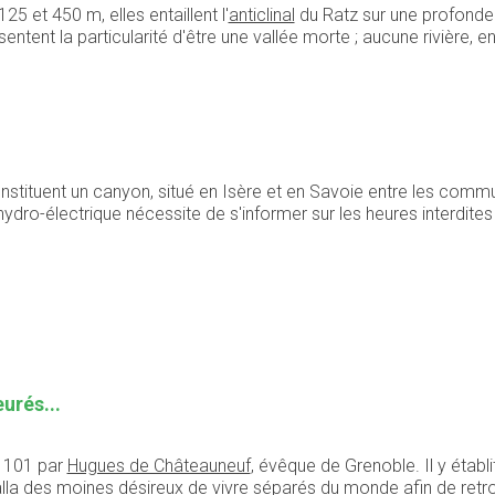
 125 et
450 m
, elles entaillent l'
anticlinal
du Ratz sur une profonde
tent la particularité d'être une vallée morte ; aucune rivière, en
nstituent un canyon, situé en Isère et en Savoie entre les commu
ydro-électrique nécessite de s'informer sur les heures interdites
urés...
 1101 par
Hugues de Châteauneuf
, évêque de Grenoble. Il y établ
alla des moines désireux de vivre séparés du monde afin de retr