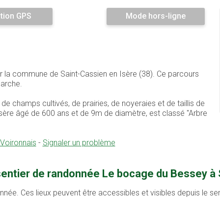
tion GPS
Mode hors-ligne
ur la commune de Saint-Cassien en Isère (38). Ce parcours
arche.
e champs cultivés, de prairies, de noyeraies et de taillis de
’Isère âgé de 600 ans et de 9m de diamètre, est classé "Arbre
 Voironnais
-
Signaler un problème
sentier de randonnée Le bocage du Bessey à 
onnée. Ces lieux peuvent être accessibles et visibles depuis le s