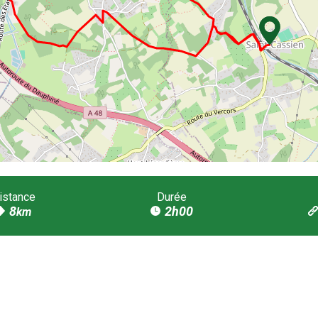
istance
Durée
8
2h00
km