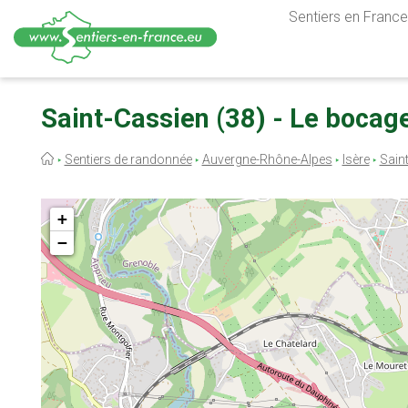
Sentiers en France,
Aller
au
Saint-Cassien (38) - Le bocag
contenu
principal
Fil
Sentiers de randonnée
Auvergne-Rhône-Alpes
Isère
Sain
d'Ariane
+
−