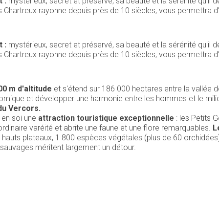
 :
mystérieux, secret et préservé, sa beauté et la sérénité qu'il
s Chartreux rayonne depuis près de 10 siècles, vous permettra d'o
 :
mystérieux, secret et préservé, sa beauté et la sérénité qu'il
s Chartreux rayonne depuis près de 10 siècles, vous permettra d'o
00 m d'altitude
et s'étend sur 186 000 hectares entre la vallée de
onomique et développer une harmonie entre les hommes et le milieu,
du Vercors.
 en soi une
attraction touristique exceptionnelle
: les Petits 
ordinaire varéité et abrite une faune et une flore remarquables.
L
es hauts plateaux, 1 800 espèces végétales (plus de 60 orchidées)
sauvages méritent largement un détour.