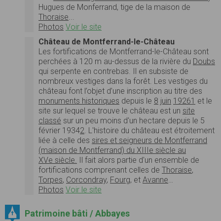
Hugues de Monferrand, tige de la maison de
Thoraise
...
Photos
Voir le site
Château de Montferrand-le-Château
Les fortifications de Montferrand-le-Château sont
perchées à 120 m au-dessus de la rivière du
Doubs
qui serpente en contrebas. Il en subsiste de
nombreux vestiges dans la forêt. Les vestiges du
château font l’objet d’une inscription au titre des
monuments historiques
depuis le
8
juin
1926
1
et le
site sur lequel se trouve le château est un
site
classé
sur un peu moins d'un hectare depuis le 5
février 1934
2
. L'histoire du château est étroitement
liée à celle des
sires et seigneurs de Montferrand
(maison de Montferrand) du XIIIe siècle au
XVe siècle.
Il fait alors partie d'un ensemble de
fortifications comprenant celles de
Thoraise
,
Torpes
,
Corcondray
,
Fourg
, et
Avanne
…
Photos
Voir le site
Patrimoine bâti / Abbayes