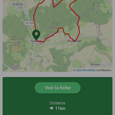
©
OpenStreetMap
contributors
Voir la fiche
Distance
11
km