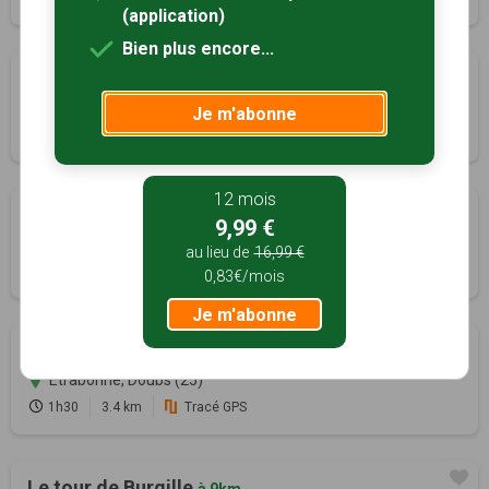
(application)
Bien plus encore...
Circuit du Mont de Vassange
à 3km
Saligney, Jura (39)
Je m'abonne
3h15
13 km
Tracé GPS
12 mois
Les 3 villages
à 4km
9,99 €
Le Moutherot, Doubs (25)
au lieu de
16,99 €
4h00
12 km
Tracé GPS
0,83€/mois
Je m'abonne
La pelouse de la Chaux
à 5km
Étrabonne, Doubs (25)
1h30
3.4 km
Tracé GPS
Le tour de Burgille
à 9km