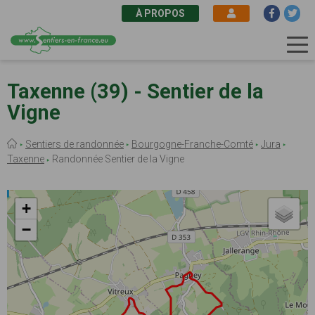
À PROPOS
Aller
au
Taxenne (39) - Sentier de la
contenu
Vigne
principal
Fil
Sentiers de randonnée
Bourgogne-Franche-Comté
Jura
d'Ariane
Taxenne
Randonnée Sentier de la Vigne
+
−