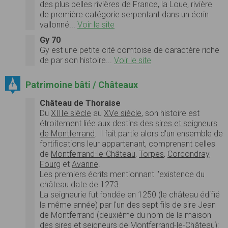
des plus belles rivières de France, la Loue, rivière
de première catégorie serpentant dans un écrin
vallonné...
Voir le site
Gy 70
Gy est une petite cité comtoise de caractère riche
de par son histoire...
Voir le site
Patrimoine bâti / Châteaux
Château de Thoraise
Du
XIIIe siècle
au
XVe siècle
, son histoire est
étroitement liée aux destins des
sires et seigneurs
de Montferrand
. Il fait partie alors d'un ensemble de
fortifications leur appartenant, comprenant celles
de
Montferrand-le-Château
,
Torpes
,
Corcondray
,
Fourg
et
Avanne
.
Les premiers écrits mentionnant l'existence du
château date de 1273.
La seigneurie fut fondée en 1250 (le château édifié
la même année) par l'un des sept fils de sire Jean
de Montferrand (deuxième du nom de la maison
des
sires et seigneurs de Montferrand-le-Château
):