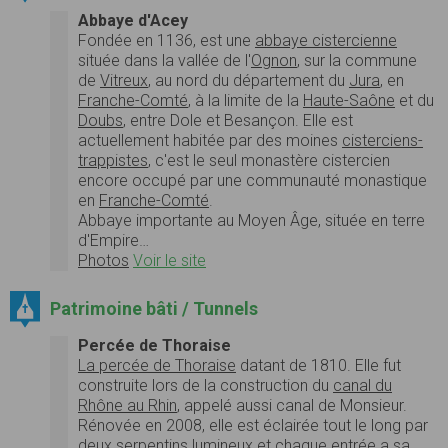
Abbaye d'Acey
Fondée en 1136, est une
abbaye cistercienne
située dans la vallée de l'
Ognon
, sur la commune
de
Vitreux
, au nord du département du
Jura
, en
Franche-Comté
, à la limite de la
Haute-Saône
et du
Doubs
, entre Dole et Besançon. Elle est
actuellement habitée par des moines
cisterciens-
trappistes
, c'est le seul monastère cistercien
encore occupé par une communauté monastique
en
Franche-Comté
.
Abbaye importante au Moyen Âge, située en terre
d'Empire…
Photos
Voir le site
Patrimoine bâti / Tunnels
Percée de Thoraise
La percée de Thoraise
datant de 1810. Elle fut
construite lors de la construction du
canal du
Rhône au Rhin
, appelé aussi canal de Monsieur.
Rénovée en 2008, elle est éclairée tout le long par
deux serpentins lumineux et chaque entrée a sa