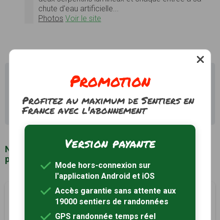
chute d'eau artificielle...
Photos
Voir le site
Promotion
Il existe d'autres sentiers de randonnée à Taxenne
(39) pour découvrir le terroir
Profitez au maximum de Sentiers en
Recherche avancée Taxenne
France avec l'abonnement
Version payante
Notre sélection de sentiers de randonnée à
proximité de Taxenne (39)
Mode hors-connexion sur
l'application Android et iOS
Accès garantie sans attente aux
Circuit des Fontaines
à 2km
19000 sentiers de randonnées
Gendrey, Jura (39)
GPS randonnée temps réel
2h15
9 km