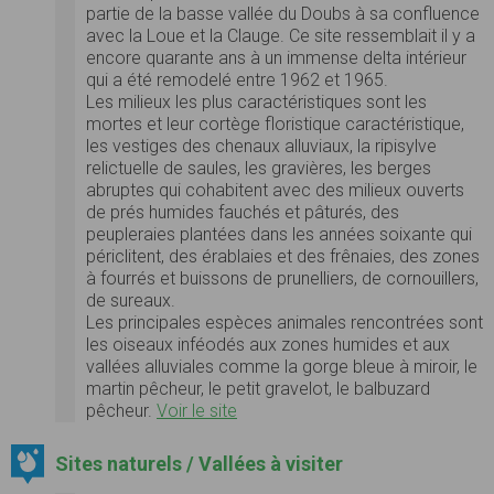
partie de la basse vallée du Doubs à sa confluence
avec la Loue et la Clauge. Ce site ressemblait il y a
encore quarante ans à un immense delta intérieur
qui a été remodelé entre 1962 et 1965.
Les milieux les plus caractéristiques sont les
mortes et leur cortège floristique caractéristique,
les vestiges des chenaux alluviaux, la ripisylve
relictuelle de saules, les gravières, les berges
abruptes qui cohabitent avec des milieux ouverts
de prés humides fauchés et pâturés, des
peupleraies plantées dans les années soixante qui
périclitent, des érablaies et des frênaies, des zones
à fourrés et buissons de prunelliers, de cornouillers,
de sureaux.
Les principales espèces animales rencontrées sont
les oiseaux inféodés aux zones humides et aux
vallées alluviales comme la gorge bleue à miroir, le
martin pêcheur, le petit gravelot, le balbuzard
pêcheur.
Voir le site
Sites naturels / Vallées à visiter