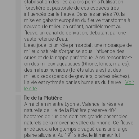
stabilisation des îles a alors permis l’utilisation
forestière et pastorale de ces espaces très
influencés par le fleuve. Dans les années 70, la
mise en gabarit européen du fleuve transforma à
nouveau le milieu en créant, parallèlement au
fleuve, un canal de dérivation, débutant par une
vaste retenue d’eau.
L’eau joue ici un rôle primordial : une mosaïque de
milieux naturels s’organise sous l’influence des
crues et de la nappe phréatique. Ainsi rencontre-t-
on des milieux aquatiques (Rhône, lônes, mares),
des milieux humides (forêts alluviales) et des
milieux secs (bancs de graviers, prairies sèches).
La vie est rythmée par les humeurs du fleuve…
Voir
le site
Île de la Platière
A mi-chemin entre Lyon et Valence, la réserve
naturelle de l’ile de la Platière préserve 484
hectares de l’un des derniers grands ensembles
naturels de la moyenne vallée du Rhône. Ce fleuve
impétueux, a longtemps divagué dans une large
e
plaine alluviale. Au 19
siècle, le lit mineur fut