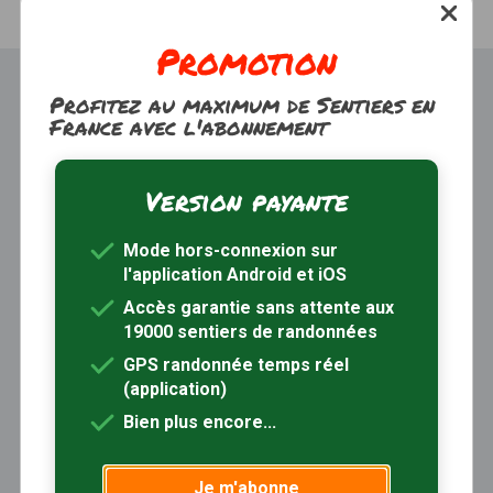
Promotion
Profitez au maximum de Sentiers en
France avec l'abonnement
Version payante
Trouver une randonnée
À propos
Mode hors-connexion sur
Inscription / Connexion
l'application Android et iOS
Abonnement Rando+
Calendrier randos
Accès garantie sans attente aux
19000 sentiers de randonnées
Sites partenaires
Contactez-nous
GPS randonnée temps réel
(application)
Sentiers-en-France, grâce aux nombreux circuits de
Bien plus encore...
randonnée, permet de découvrir :
- les spécificités des terroirs (sites et milieux naturels,
Je m'abonne
patrimoine …)