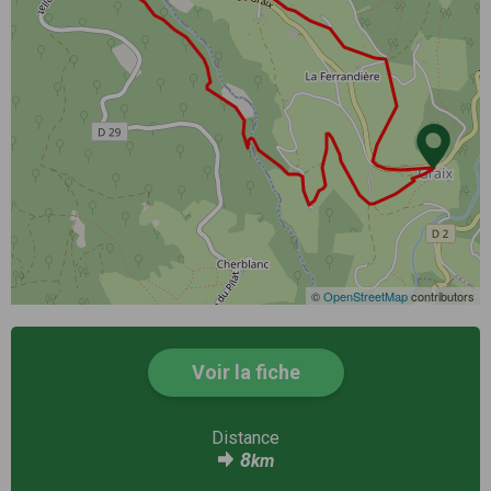
©
OpenStreetMap
contributors
Voir la fiche
Distance
8
km