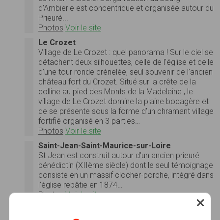
d’Ambierle est concentrique et organisée autour du
Prieuré...
Photos
Voir le site
Le Crozet
Village de Le Crozet : quel panorama ! Sur le ciel se
détachent deux silhouettes, celle de l'église et celle
d’une tour ronde crénelée, seul souvenir de l’ancien
château fort du Crozet. Situé sur la crête de la
colline au pied des Monts de la Madeleine , le
village de Le Crozet domine la plaine bocagère et
de se présente sous la forme d’un chramant village
fortifié organisé en 3 parties…
Photos
Voir le site
Saint-Jean-Saint-Maurice-sur-Loire
St Jean est construit autour d’un ancien prieuré
bénédictin (XIIème siècle) dont le seul témoignage
consiste en un massif clocher-porche, intégré dans
l’église rebâtie en 1874…
Photos
Voir le site
Charlieu
Vous venez de cliquer sur le site d’une des plus