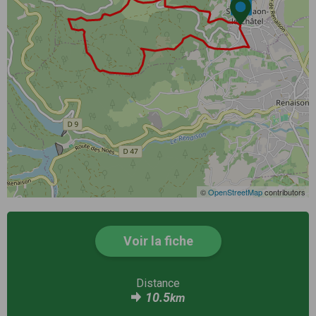
©
OpenStreetMap
contributors
Voir la fiche
Distance
10.5
km