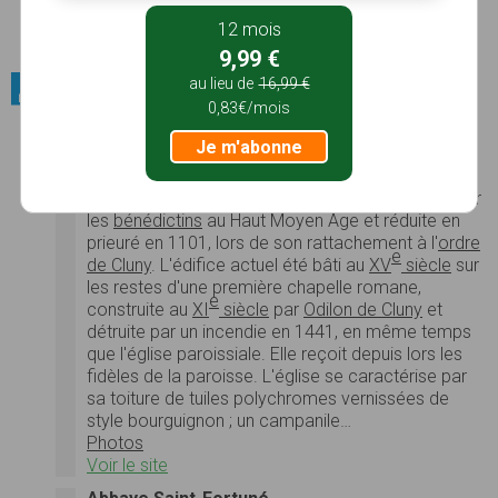
attaque ennemie…
12 mois
Photos
Voir le site
9,99 €
au lieu de
16,99 €
Patrimoine bâti / Abbayes
0,83€/mois
Abbaye Saint-Martin
Je m'abonne
L’
église Saint-Martin
, à
Ambierle
, dans le
département de la Loire
, est l'ancienne chapelle
d'une abbaye dédiée à
Martin de Tours
, fondée par
les
bénédictins
au Haut Moyen Âge et réduite en
prieuré en 1101, lors de son rattachement à l'
ordre
e
de Cluny
. L'édifice actuel été bâti au
XV
siècle
sur
les restes d'une première chapelle romane,
e
construite au
XI
siècle
par
Odilon de Cluny
et
détruite par un incendie en 1441, en même temps
que l'église paroissiale. Elle reçoit depuis lors les
fidèles de la paroisse. L'église se caractérise par
sa toiture de tuiles polychromes vernissées de
style bourguignon ; un campanile…
Photos
Voir le site