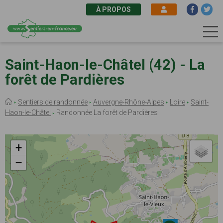
À PROPOS
Aller
au
Saint-Haon-le-Châtel (42) - La
contenu
forêt de Pardières
principal
Fil
Sentiers de randonnée
Auvergne-Rhône-Alpes
Loire
Saint-
d'Ariane
Haon-le-Châtel
Randonnée La forêt de Pardières
+
−