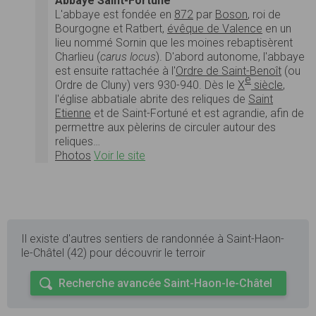
Abbaye Saint-Fortuné
L'abbaye est fondée en
872
par
Boson
, roi de
Bourgogne et Ratbert,
évêque de Valence
en un
lieu nommé Sornin que les moines rebaptisèrent
Charlieu (
carus locus
). D'abord autonome, l'abbaye
est ensuite rattachée à l'
Ordre de Saint-Benoît
(ou
e
Ordre de Cluny) vers 930-940. Dès le
X
siècle
,
l'église abbatiale abrite des reliques de
Saint
Etienne
et de Saint-Fortuné et est agrandie, afin de
permettre aux pèlerins de circuler autour des
reliques…
Photos
Voir le site
Il existe d'autres sentiers de randonnée à Saint-Haon-
le-Châtel (42) pour découvrir le terroir
Recherche avancée Saint-Haon-le-Châtel