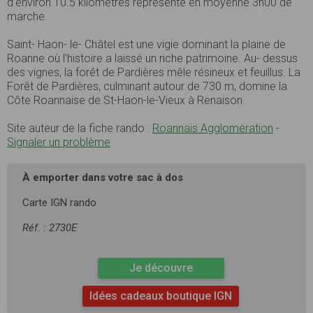
d’environ 10.5 kilomètres représente en moyenne 3h00 de
marche.
Saint- Haon- le- Châtel est une vigie dominant la plaine de
Roanne où l’histoire a laissé un riche patrimoine. Au- dessus
des vignes, la forêt de Pardières mêle résineux et feuillus. La
Forêt de Pardières, culminant autour de 730 m, domine la
Côte Roannaise de St-Haon-le-Vieux à Renaison.
Site auteur de la fiche rando :
Roannais Agglomération
-
Signaler un problème
À emporter dans votre sac à dos
Carte IGN rando
Réf. : 2730E
Je découvre
Idées cadeaux boutique IGN