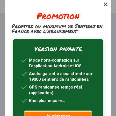
Promotion
Profitez au maximum de Sentiers en
France avec l'abonnement
Version payante
Trouver une randonnée
À propos
Mode hors-connexion sur
Inscription / Connexion
l'application Android et iOS
Abonnement Rando+
Calendrier randos
Accès garantie sans attente aux
19000 sentiers de randonnées
Sites partenaires
Contactez-nous
GPS randonnée temps réel
(application)
Sentiers-en-France, grâce aux nombreux circuits de
Bien plus encore...
randonnée, permet de découvrir :
- les spécificités des terroirs (sites et milieux naturels,