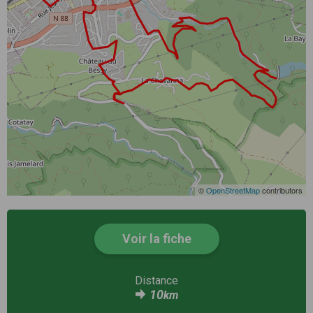
©
OpenStreetMap
contributors
Voir la fiche
Distance
10
km