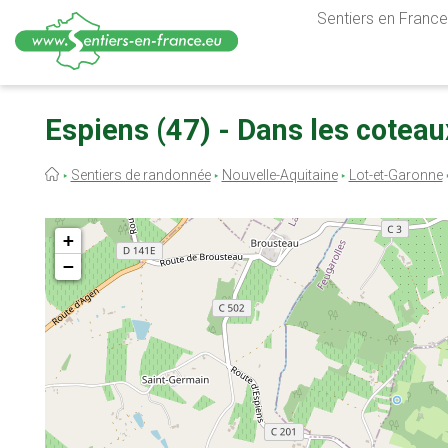
Sentiers en France,
Aller
au
Espiens (47) - Dans les coteau
contenu
principal
Fil
Sentiers de randonnée
Nouvelle-Aquitaine
Lot-et-Garonne
d'Ariane
+
−