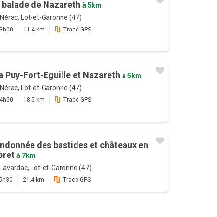
 balade de Nazareth
à 5km
Nérac, Lot-et-Garonne (47)
3h00
11.4 km
Tracé GPS
a Puy-Fort-Eguille et Nazareth
à 5km
Nérac, Lot-et-Garonne (47)
4h50
18.5 km
Tracé GPS
ndonnée des bastides et châteaux en
bret
à 7km
Lavardac, Lot-et-Garonne (47)
5h30
21.4 km
Tracé GPS