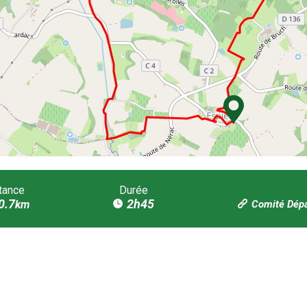
tance
Durée
0.7
2h45
km
Comité Dépa