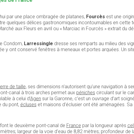
’hui par une place ombragée de platanes,
Fourcès
est une origi
re quelques délices gastronomiques incontournables en cette ter
rché aux Fleurs en avril ou « Marciac in Fourcès » extrait du dé
 de Condom,
Larressingle
dresse ses remparts au milieu des vi
rée y ont conservé fenêtres à meneaux et portes arquées. Un site
erre de taille
, ses dimensions n'autorisent qu'une navigation à sen
 pont-canal à trois arches permet aux
péniches
circulant sur le ca
able à celui d’
Agen
sur la Garonne, c’est un ouvrage d’art soigné
e du pont,
écluses
et maisons d'éclusier ont été aménagées. Sa 
 font le deuxième pont-canal de
France
par la longueur après
cel
8 mètres; largeur de la voie d'eau de 8,82 mètres; profondeur de 