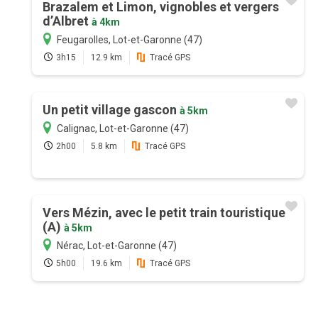
Brazalem et Limon, vignobles et vergers
d’Albret
à 4km
Feugarolles, Lot-et-Garonne (47)
3h15
12.9 km
Tracé GPS
Un petit village gascon
à 5km
Calignac, Lot-et-Garonne (47)
2h00
5.8 km
Tracé GPS
Vers Mézin, avec le petit train touristique
(A)
à 5km
Nérac, Lot-et-Garonne (47)
5h00
19.6 km
Tracé GPS