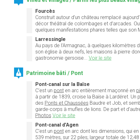
Fourcès
Construit autour d’un château remplacé aujourd
décor théâtral de colombages et d’arcades. Out
quelques manifestations phares telles que son Ma
Larressingle
Au pays de l’Armagnac, à quelques kilomètres
son église à deux nefs, les maisons à pierre do
gastronomie gersoise...
Voir le site
Patrimoine bâti / Pont
Pont-canal sur la Baïse
C'est un
pont
en arc entièrement maçonné en
pi
à partir de 1839, croise la Baïse à Lardéret. Un
des
Ponts et Chaussées
Baudre et Job, et sembl
garde-corps à mufles de lions. De part et d'autr
Photos
Voir le site
Pont-canal d'Agen
C'est un
pont
en arc dont les dimensions, qui en
539 mètres, sur 22 piles; largeur totale de 12,4