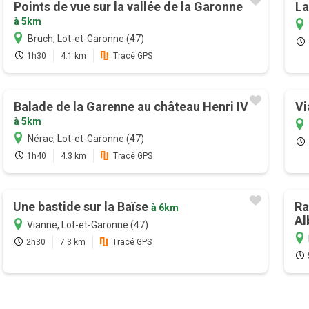
Points de vue sur la vallée de la Garonne
La
à 5km
Bruch, Lot-et-Garonne (47)
1h30
4.1 km
Tracé GPS
Balade de la Garenne au château Henri IV
Vi
à 5km
Nérac, Lot-et-Garonne (47)
1h40
4.3 km
Tracé GPS
Une bastide sur la Baïse
Ra
à 6km
Al
Vianne, Lot-et-Garonne (47)
2h30
7.3 km
Tracé GPS