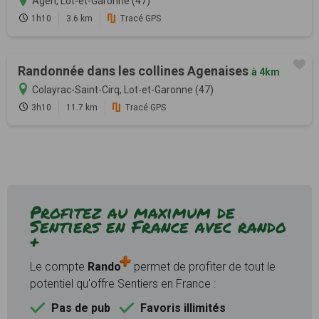
Agen, Lot-et-Garonne (47)
1h10
3.6 km
Tracé GPS
Randonnée dans les collines Agenaises
à 4km
Colayrac-Saint-Cirq, Lot-et-Garonne (47)
3h10
11.7 km
Tracé GPS
Profitez au maximum de
Sentiers en France avec rando
+
Le compte
Rando
permet de profiter de tout le
potentiel qu'offre Sentiers en France :
Pas de pub
Favoris illimités