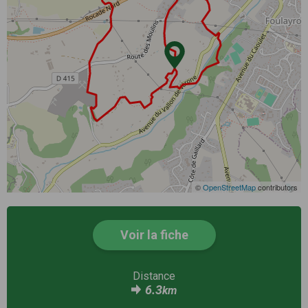
©
OpenStreetMap
contributors
Voir la fiche
Distance
6.3
km