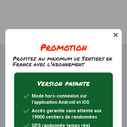
Promotion
Profitez au maximum de Sentiers en
France avec l'abonnement
Version payante
Trouver une randonnée
À propos
Mode hors-connexion sur
Inscription / Connexion
l'application Android et iOS
Abonnement Rando+
Calendrier randos
Accès garantie sans attente aux
19000 sentiers de randonnées
Sites partenaires
Contactez-nous
GPS randonnée temps réel