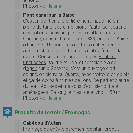
amont…
Photos
Voir le site
Pont-canal sur la Baïse
C'est un
pont
en arc entièrement maçonné en
pierre de taille
, ses dimensions n'autorisent qu'une
navigation à sens unique. Le canal latéral à la
Garonne
, construit à partir de 1839, croise la Baïse
à Lardéret. Un pont-canal à trois arches permet
aux
péniches
circulant sur le canal de franchir la
rivière. Conçu par les ingénieurs des
Ponts et
Chaussées
Baudre et Job, et semblable à celui
d’
Agen
sur la Garonne, c’est un ouvrage d’art
soigné, en pierre du Quercy, avec trottoirs en galets
et garde-corps à mufles de lions. De part et d'autre
du pont,
écluses
et maisons d'éclusier ont été
aménagées. Sa longueur est de environ 150 m…
Photos
Voir le site
Produits du terroir / Fromages
Cabécou d'Autan
Fromage de chèvre purement occitan, produit