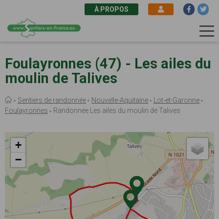
À PROPOS
Aller
au
Foulayronnes (47) - Les ailes du
contenu
moulin de Talives
principal
Fil
Sentiers de randonnée
Nouvelle-Aquitaine
Lot-et-Garonne
d'Ariane
Foulayronnes
Randonnée Les ailes du moulin de Talives
+
−