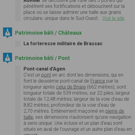
Auvillar
se découvre par l’une des 3 portes qui
pénètrent ses fortifications et débouchent sur la
place où se laisse admirer une halle aux grains
circulaire, unique dans le Sud-Ouest...
Voir le site
Patrimoine bâti / Châteaux
La forteresse militaire de Brassac
Patrimoine bâti / Pont
Pont-canal d'Agen
C'est un
pont
en arc dont les dimensions, qui en
font le deuxième pont-canal de
France
par la
longueur après
celui de Briare
(662 mètres), sont :
longueur totale de 539 mètres, sur 22 piles; largeur
totale de 12,48 mètres; largeur de la voie d'eau de
8,82 mètres; profondeur de la voie d'eau de
2,70 mètres. Entièrement maçonné en
pierre de
taille
, ses dimensions n'autorisent qu'une navigation
à sens unique. Une écluse et un plan d'eau sont
situés en aval de l'ouvrage et un autre plan d'eau en