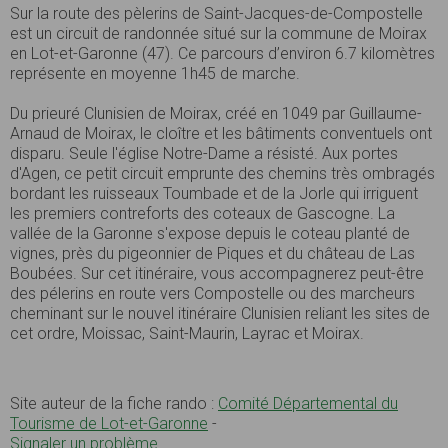
Sur la route des pèlerins de Saint-Jacques-de-Compostelle
est un circuit de randonnée situé sur la commune de Moirax
en Lot-et-Garonne (47). Ce parcours d’environ 6.7 kilomètres
représente en moyenne 1h45 de marche.
Du prieuré Clunisien de Moirax, créé en 1049 par Guillaume-
Arnaud de Moirax, le cloître et les bâtiments conventuels ont
disparu. Seule l'église Notre-Dame a résisté. Aux portes
d'Agen, ce petit circuit emprunte des chemins très ombragés
bordant les ruisseaux Toumbade et de la Jorle qui irriguent
les premiers contreforts des coteaux de Gascogne. La
vallée de la Garonne s'expose depuis le coteau planté de
vignes, près du pigeonnier de Piques et du château de Las
Boubées. Sur cet itinéraire, vous accompagnerez peut-être
des pélerins en route vers Compostelle ou des marcheurs
cheminant sur le nouvel itinéraire Clunisien reliant les sites de
cet ordre, Moissac, Saint-Maurin, Layrac et Moirax.
Site auteur de la fiche rando :
Comité Départemental du
Tourisme de Lot-et-Garonne
-
Signaler un problème