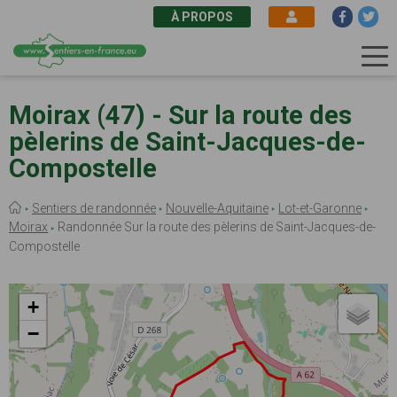
À PROPOS
Aller
au
Moirax (47) - Sur la route des
contenu
pèlerins de Saint-Jacques-de-
principal
Compostelle
Fil
Sentiers de randonnée
Nouvelle-Aquitaine
Lot-et-Garonne
d'Ariane
Moirax
Randonnée Sur la route des pèlerins de Saint-Jacques-de-
Compostelle
+
−