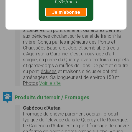
Pont-canal sur la Baïse
0,83€/mois
C'est un
pont
en arc entièrement maçonné en
Je m'abonne
pierre de taille
, ses dimensions n'autorisent qu'une
navigation à sens unique. Le canal latéral à la
Garonne
, construit à partir de 1839, croise la Baïse
à Lardéret. Un pont-canal à trois arches permet
aux
péniches
circulant sur le canal de franchir la
rivière. Conçu par les ingénieurs des
Ponts et
Chaussées
Baudre et Job, et semblable à celui
d’
Agen
sur la Garonne, c’est un ouvrage d’art
soigné, en pierre du Quercy, avec trottoirs en galets
et garde-corps à mufles de lions. De part et d'autre
du pont,
écluses
et maisons d'éclusier ont été
aménagées. Sa longueur est de environ 150 m…
Photos
Voir le site
Produits du terroir / Fromages
Cabécou d'Autan
Fromage de chèvre purement occitan, produit
typique de l’élevage dans le Quercy et le Rouergue.
Le Cabécou d’Autan est un petit fromage de chèvre
en forme de palet à bords arrondis. Label Rouge.