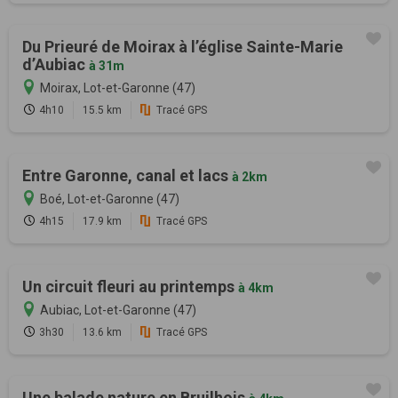
Du Prieuré de Moirax à l’église Sainte-Marie
d’Aubiac
à 31m
Moirax, Lot-et-Garonne (47)
4h10
15.5 km
Tracé GPS
Entre Garonne, canal et lacs
à 2km
Boé, Lot-et-Garonne (47)
4h15
17.9 km
Tracé GPS
Un circuit fleuri au printemps
à 4km
Aubiac, Lot-et-Garonne (47)
3h30
13.6 km
Tracé GPS
Une balade nature en Bruilhois