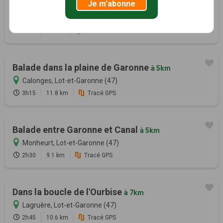
Je m'abonne
La bastide du Canal de Garonne
à 5km
Damazan, Lot-et-Garonne (47)
2h30
9.8 km
Tracé GPS
Balade dans la plaine de Garonne
à 5km
Calonges, Lot-et-Garonne (47)
3h15
11.8 km
Tracé GPS
Balade entre Garonne et Canal
à 5km
Monheurt, Lot-et-Garonne (47)
2h30
9.1 km
Tracé GPS
Dans la boucle de l'Ourbise
à 7km
Lagruère, Lot-et-Garonne (47)
2h45
10.6 km
Tracé GPS