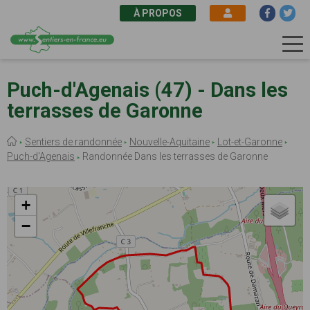
À PROPOS
Aller
au
Puch-d'Agenais (47) - Dans les
contenu
terrasses de Garonne
principal
Fil
Sentiers de randonnée
Nouvelle-Aquitaine
Lot-et-Garonne
d'Ariane
Puch-d'Agenais
Randonnée Dans les terrasses de Garonne
+
−