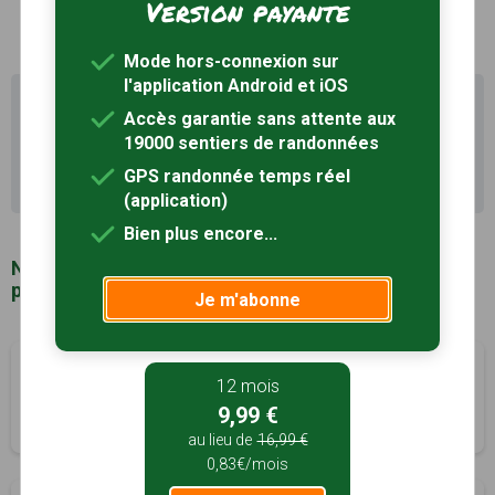
Version payante
Mode hors-connexion sur
l'application Android et iOS
Il existe d'autres sentiers de randonnée à Puch-
Accès garantie sans attente aux
d'Agenais (47) pour découvrir le terroir
19000 sentiers de randonnées
Recherche avancée Puch-d'Agenais
GPS randonnée temps réel
(application)
Bien plus encore...
Notre sélection de sentiers de randonnée à
proximité de Puch-d'Agenais (47)
Je m'abonne
La bastide du Queyran
à 4km
12 mois
Villefranche-du-Queyran, Lot-et-Garonne (47)
9,99 €
4h00
15.2 km
Tracé GPS
au lieu de
16,99 €
0,83€/mois