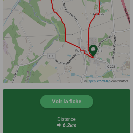
©
OpenStreetMap
contributors
Voir la fiche
Distance
6.2
km