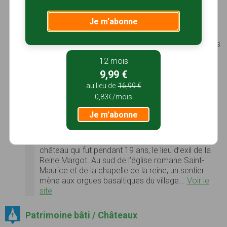
Saint-Floret
Je m'abonne
C’est en contrebas d’un château féodal du XIIIe S,
dans la vallée de la Couze-Pavin que
Saint-Floret
a disposé ses maisons aux murs de pierres et toits
de tuiles rondes. Dans le donjon du château, une
12 mois
salle voûtée de style gothique renferme des
9,99 €
fresques peintes au XIVe S racontant l’histoire de
Tristan et Yseut...
Voir le site
au lieu de
16,99 €
0,83€/mois
Usson
Accroché à un piton volcanique face à la chaîne
Je m'abonne
des puys, aux monts Dore et au plateau du
Cézallier,
Usson
et ses maisons vigneronnes de
pierre noire furent autrefois dominées par un
château qui fut pendant 19 ans, le lieu d’exil de la
Reine Margot. Au sud de l’église romane Saint-
Maurice et de la chapelle de la reine, un sentier
mène aux orgues basaltiques du village...
Voir le
site
Patrimoine bâti / Châteaux