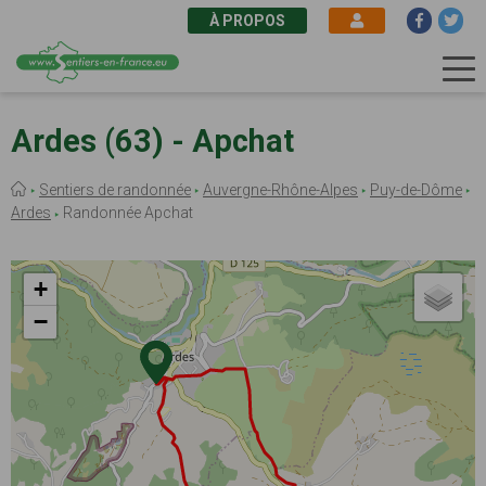
À PROPOS
Aller
au
Ardes (63) - Apchat
contenu
principal
Fil
Sentiers de randonnée
Auvergne-Rhône-Alpes
Puy-de-Dôme
d'Ariane
Ardes
Randonnée Apchat
+
−