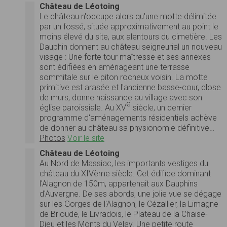
Château de Léotoing
Le château n'occupe alors qu'une motte délimitée
par un fossé, située approximativement au point le
moins élevé du site, aux alentours du cimetière. Les
Dauphin donnent au château seigneurial un nouveau
visage : Une forte tour maîtresse et ses annexes
sont édifiées en aménageant une terrasse
sommitale sur le piton rocheux voisin. La motte
primitive est arasée et l'ancienne basse-cour, close
de murs, donne naissance au village avec son
e
église paroissiale. Au XV
siècle, un dernier
programme d'aménagements résidentiels achève
de donner au château sa physionomie définitive…
Photos
Voir le site
Château de Léotoing
Au Nord de Massiac, les importants vestiges du
château du XIVème siècle. Cet édifice dominant
l'Alagnon de 150m, appartenait aux Dauphins
d'Auvergne. De ses abords, une jolie vue se dégage
sur les Gorges de l'Alagnon, le Cézallier, la Limagne
de Brioude, le Livradois, le Plateau de la Chaise-
Dieu et les Monts du Velay. Une petite route