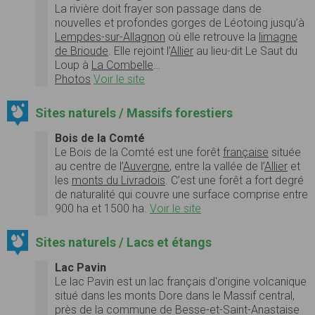
La rivière doit frayer son passage dans de
nouvelles et profondes gorges de Léotoing jusqu’à
Lempdes-sur-Allagnon
où elle retrouve la
limagne
de Brioude
. Elle rejoint l’
Allier
au lieu-dit Le Saut du
Loup à
La Combelle
…
Photos
Voir le site
Sites naturels / Massifs forestiers
Bois de la Comté
Le
Bois de la Comté
est une forêt
française
située
au centre de l’
Auvergne
, entre la vallée de l’
Allier
et
les
monts du Livradois
. C’est une forêt a fort degré
de naturalité qui couvre une surface comprise entre
900 ha et 1500 ha.
Voir le site
Sites naturels / Lacs et étangs
Lac Pavin
Le lac Pavin est un lac français d'origine volcanique
situé dans les monts Dore dans le Massif central,
près de la commune de Besse-et-Saint-Anastaise