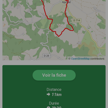
©
OpenStreetMap
contributors
Voir la fiche
Distance
11
km
Durée