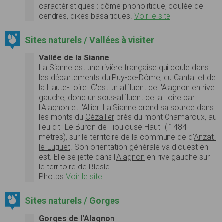
caractéristiques : dôme phonolitique, coulée de
cendres, dikes basaltiques.
Voir le site
Sites naturels / Vallées à visiter
Vallée de la Sianne
La Sianne est une
rivière
française
qui coule dans
les départements du
Puy-de-Dôme
, du
Cantal
et de
la
Haute-Loire
. C'est un
affluent
de l'
Alagnon
en rive
gauche, donc un sous-affluent de la
Loire
par
l'Alagnon et l'
Allier
. La Sianne prend sa source dans
les monts du
Cézallier
près du mont Chamaroux, au
lieu dit "Le Buron de Tioulouse Haut" ( 1484
mètres), sur le territoire de la commune de d'
Anzat-
le-Luguet
. Son orientation générale va d'ouest en
est. Elle se jette dans l'
Alagnon
en rive gauche sur
le territoire de
Blesle
.
Photos
Voir le site
Sites naturels / Gorges
Gorges de l'Alagnon