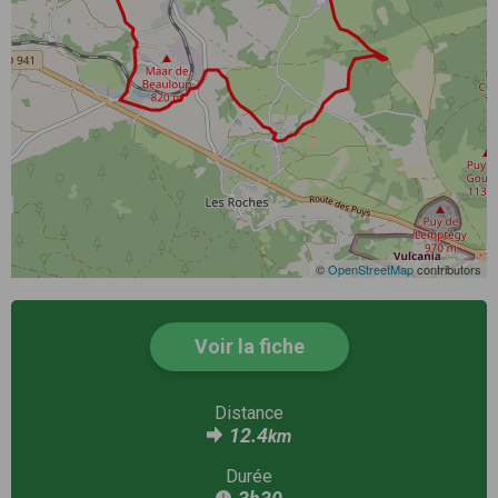
©
OpenStreetMap
contributors
Voir la fiche
Distance
12.4
km
Durée