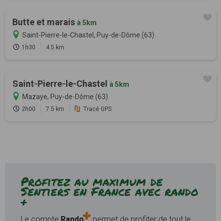
Butte et marais
à 5km
Saint-Pierre-le-Chastel, Puy-de-Dôme (63)
1h30
4.5 km
Saint-Pierre-le-Chastel
à 5km
Mazaye, Puy-de-Dôme (63)
2h00
7.5 km
Tracé GPS
Profitez au maximum de
Sentiers en France avec rando
+
Le compte
Rando
permet de profiter de tout le