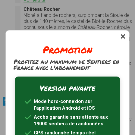
Voir le site
Château Rocher
Niché à flanc de rochers, surplombant la Sioule de
plus de 140 mètres, le castel de Blot-le-Rocher plus
connu sous le surnom de Château-Rocher, déroule
ses murailles abimées par les ans, ultime vestige
d’un passé militaire très important dans la région. Il
faisait, en effet, parti d’un réseau de forteresses
Promotion
jalonnant la vallée de la Sioule et dont la plupart
ont, aujourd’hui disparues (Deux-Forts, Le Vivier..).
Profitez au maximum de Sentiers en
Construit à la fin du XIème siècle par
Archambault
France avec l'abonnement
IV le Fort
, seigneur de Bourbon, le château, dont
quelques pans de murs de cette époque existent
encore pris dans la maçonnerie…
Version payante
Photos
Voir le site
Mode hors-connexion sur
Produits du terroir / Fromages
l'application Android et iOS
La fourme de Montbrisson
Accès garantie sans attente aux
La Fourme de Montbrison est un fromage au lait de
19000 sentiers de randonnées
vache, à la pâte marbrée de bleu. Elle est
recouverte d’une fine croûte orangée. On la
GPS randonnée temps réel