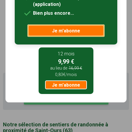
reconnaît à sa forme particulière de cylindre. AOC
(application)
depuis 1972.
Voir le site
Bien plus encore...
le Gaperon
Lorsque le beurre est fabriqué, il reste du babeurre,
que l’on peut transformer en fromage. Ainsi, en
Je m'abonne
Limagne, est né le gaperon. Il est fabriqué à base
de lait de vache cru, pasteurisé, entier ou
partiellement écrémé.
Voir le site
12 mois
9,99 €
au lieu de
16,99 €
0,83€/mois
Il existe d'autres sentiers de randonnée à Saint-Ours
Je m'abonne
(63) pour découvrir le terroir
Recherche avancée Saint-Ours
Notre sélection de sentiers de randonnée à
proximité de Saint-Ours (63)