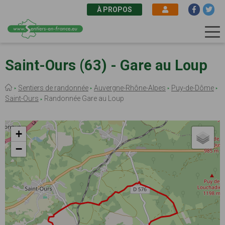
À PROPOS
Aller
au
Saint-Ours (63) - Gare au Loup
contenu
principal
Fil
Sentiers de randonnée
Auvergne-Rhône-Alpes
Puy-de-Dôme
d'Ariane
Saint-Ours
Randonnée Gare au Loup
+
−