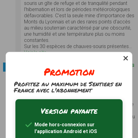
souris un gîte de refuge et de tranquilité pendant
l’hibernation et lors de périodes météorologiques
défavorables. C’est la seule mine d’importance des
Monts du Lyonnais et un des rares points d’accès
au milieu souterrain caractérisé par une obscurité,
une humidité et une température plus ou moins
constantes.
Sur les 30 espèces de chauves-souris présentes…
Voir le site
Villes et villages / Parmi les plus beaux villages
Promotion
de France
Oingt
Profitez au maximum de Sentiers en
Perché au-dessus des vignes du Beaujolais,
Oingt
France avec l'abonnement
est l’un des joyaux du "Pays des pierres dorées".
De son passé médiéval, la cité a conservé
l’ancienne chapelle du château, la porte fortifiée de
Version payante
Nizy et une tour donjon d’où l’on jouit d’un
panorama exceptionnel sur la vallée d’Azergues. Au
coeur du village, les maisons aux façades jaunes
Mode hors-connexion sur
ocre accueillent artistes et artisans d’art...
Voir le
l'application Android et iOS
site