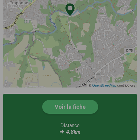
©
OpenStreetMap
contributors
Voir la fiche
Distance
4.8
km