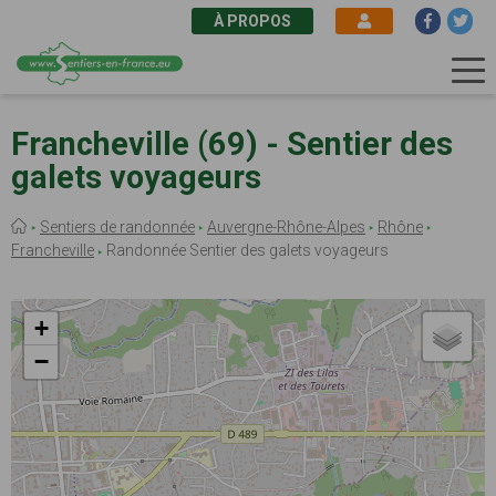
À PROPOS
Aller
au
Francheville (69) - Sentier des
contenu
galets voyageurs
principal
Fil
Sentiers de randonnée
Auvergne-Rhône-Alpes
Rhône
d'Ariane
Francheville
Randonnée Sentier des galets voyageurs
+
−