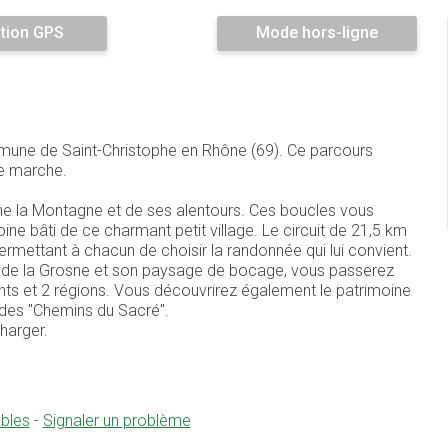
tion GPS
Mode hors-ligne
mmune de Saint-Christophe en Rhône (69). Ce parcours
e marche.
he la Montagne et de ses alentours. Ces boucles vous
ine bâti de ce charmant petit village. Le circuit de 21,5 km
rmettant à chacun de choisir la randonnée qui lui convient.
 de la Grosne et son paysage de bocage, vous passerez
ts et 2 régions. Vous découvrirez également le patrimoine
ie des "Chemins du Sacré".
harger.
obles
-
Signaler un problème