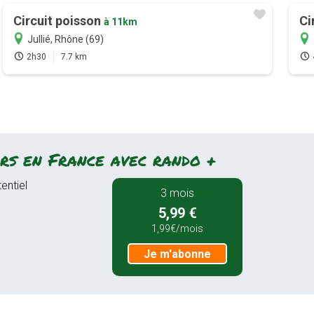
Circuit poisson
Ci
à 11km
Jullié, Rhône (69)
2h30
7.7 km
rs en France avec rando +
entiel
3 mois
5,99 €
1,99€/mois
Je m'abonne