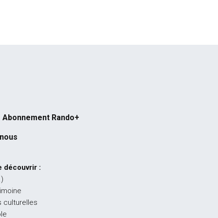
Abonnement Rando+
-nous
 découvrir :
…)
rimoine
 culturelles
ble