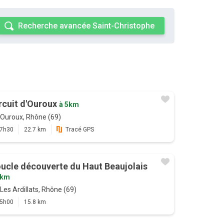
Recherche avancée Saint-Christophe
rcuit d'Ouroux
à 5km
Ouroux, Rhône (69)
7h30
22.7 km
Tracé GPS
ucle découverte du Haut Beaujolais
9km
Les Ardillats, Rhône (69)
5h00
15.8 km