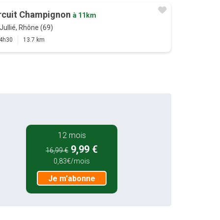
rcuit Champignon
à 11km
Jullié, Rhône (69)
4h30
13.7 km
12 mois
9,99 €
16,99 €
0,83€/mois
Je m'abonne