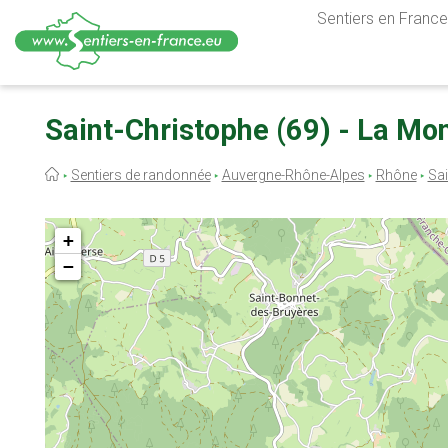
Sentiers en France,
Aller
au
Saint-Christophe (69) - La Mo
contenu
principal
Fil
Sentiers de randonnée
Auvergne-Rhône-Alpes
Rhône
Sai
d'Ariane
+
−