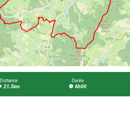
Distance
Durée
21.5
6h00
km