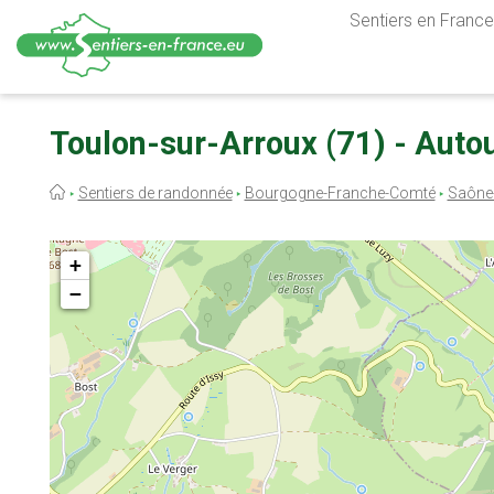
Sentiers en France,
Aller
au
Toulon-sur-Arroux (71) - Autou
contenu
principal
Fil
Sentiers de randonnée
Bourgogne-Franche-Comté
Saône-
d'Ariane
+
−