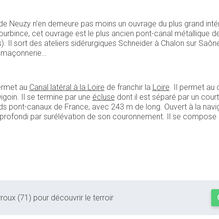
 de Neuzy n’en demeure pas moins un ouvrage du plus grand inté
 Bourbince, cet ouvrage est le plus ancien pont-canal métallique d
). Il sort des ateliers sidérurgiques Schneider à Chalon sur Saô
en maçonnerie…
ermet au
Canal latéral à la Loire
de franchir la
Loire
. Il permet au
igoin. Il se termine par une
écluse
dont il est séparé par un cour
nds pont-canaux de France, avec 243 m de long. Ouvert à la navi
approfondi par surélévation de son couronnement. Il se compose :
roux (71) pour découvrir le terroir