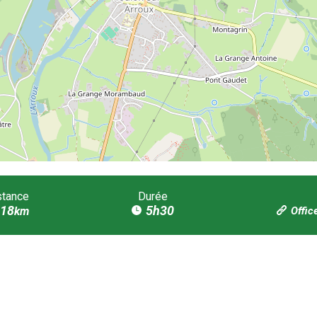
stance
Durée
18
5h30
km
Offic