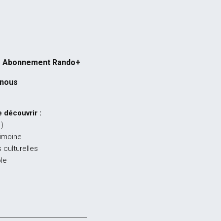
Abonnement Rando+
-nous
 découvrir :
…)
rimoine
 culturelles
ble