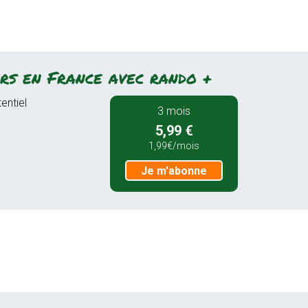
rs en France avec rando +
entiel
3 mois
5,99 €
1,99€/mois
Je m'abonne