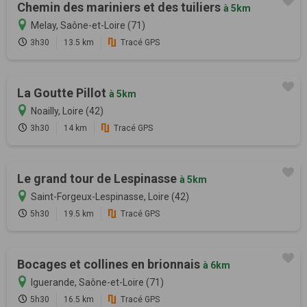
Chemin des mariniers et des tuiliers
à 5km
Melay, Saône-et-Loire (71)
3h30
13.5 km
Tracé GPS
La Goutte Pillot
à 5km
Noailly, Loire (42)
3h30
14 km
Tracé GPS
Le grand tour de Lespinasse
à 5km
Saint-Forgeux-Lespinasse, Loire (42)
5h30
19.5 km
Tracé GPS
Bocages et collines en brionnais
à 6km
Iguerande, Saône-et-Loire (71)
5h30
16.5 km
Tracé GPS