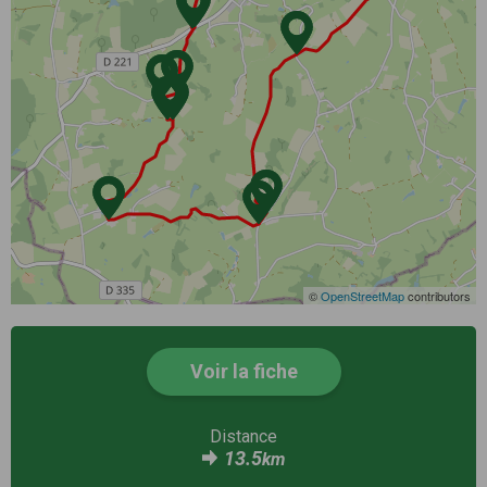
©
OpenStreetMap
contributors
Voir la fiche
Distance
13.5
km