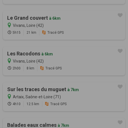
Le Grand couvert
à 6km
Vivans, Loire (42)
5h15
21 km
Tracé GPS
Les Racodons
à 6km
Vivans, Loire (42)
2h00
8 km
Tracé GPS
Sur les traces du muguet
à 7km
Artaix, Saône-et-Loire (71)
4h10
12.5 km
Tracé GPS
Balades eaux calmes
à 7km