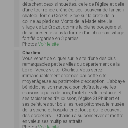
détachent deux silhouettes, celle de l'église et celle
d’une tour ronde crénelée, seul souvenir de l’ancien
château fort du Crozet. Situé sur la crête de la
colline au pied des Monts de la Madeleine , le
village de Le Crozet domine la plaine bocagère et
de se présente sous la forme d’un chramant village
fortifié organisé en 3 parties…
Photos
Voir le site
Charlieu
Vous venez de cliquer sur le site d’une des plus
remarquables petites villes du département de la
Loire ! Venez visiter Charlieu! Vous serez
immanquablement charmés par cette cité
moyenâgeuse au patrimoine d’exception. L’abbaye
bénédictine, son narthex, son cloître, les vieilles
maisons à pans de bois, l’hôtel de ville restauré et
ses tapisseries d’Aubusson, l’église St Philibert et
ses peintures sur bois, les rues piétonnes, le musée
de la soierie et hospitalier et tout près, le couvent
des cordeliers … Charlieu a su conserver et mettre
en valeur ses multiples attraits…
Photos
Voir le site