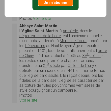
Je m'abonne
Etienne
et de Saint-Fortuné et est agrandie, afin de
permettre aux pèlerins de circuler autour des
reliques…
Photos
Voir le site
Abbaye Saint-Martin
L’
église Saint-Martin
, à
Ambierle
, dans le
département de la Loire
, est l'ancienne chapelle
d'une abbaye dédiée à
Martin de Tours
, fondée par
les
bénédictins
au Haut Moyen Âge et réduite en
prieuré en 1101, lors de son rattachement à l'
ordre
e
de Cluny
. L'édifice actuel été bâti au
XV
siècle
sur
les restes d'une première chapelle romane,
e
construite au
XI
siècle
par
Odilon de Cluny
et
détruite par un incendie en 1441, en même temps
que l'église paroissiale. Elle reçoit depuis lors les
fidèles de la paroisse. L'église se caractérise par
sa toiture de tuiles polychromes vernissées de
style bourguignon ; un campanile…
Photos
Voir le site