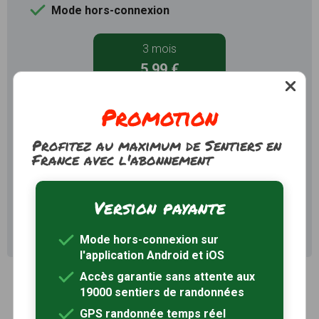
Mode hors-connexion
3 mois
5,99 €
1,99€/mois
Promotion
Je m'abonne
Profitez au maximum de Sentiers en
12 mois
France avec l'abonnement
9,99 €
16,99 €
0,83€/mois
Version payante
Je m'abonne
Mode hors-connexion sur
l'application Android et iOS
Accès garantie sans attente aux
19000 sentiers de randonnées
GPS randonnée temps réel