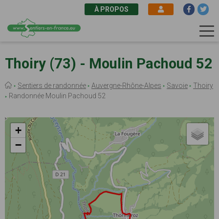
À PROPOS
Aller
au
Thoiry (73) - Moulin Pachoud 52
contenu
principal
Fil
Sentiers de randonnée
Auvergne-Rhône-Alpes
Savoie
Thoiry
d'Ariane
Randonnée Moulin Pachoud 52
+
−