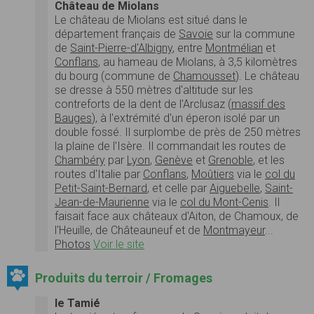
Château de Miolans
Le château de Miolans est situé dans le
département français de
Savoie
sur la commune
de
Saint-Pierre-d'Albigny
, entre
Montmélian
et
Conflans
, au hameau de Miolans, à 3,5 kilomètres
du bourg (commune de
Chamousset
). Le château
se dresse à 550 mètres d'altitude sur les
contreforts de la dent de l'Arclusaz (
massif des
Bauges
), à l'extrémité d'un éperon isolé par un
double fossé. Il surplombe de près de 250 mètres
la plaine de l'Isère. Il commandait les routes de
Chambéry
par
Lyon
,
Genève
et
Grenoble
, et les
routes d'Italie par
Conflans
,
Moûtiers
via le
col du
Petit-Saint-Bernard
, et celle par
Aiguebelle
,
Saint-
Jean-de-Maurienne
via le
col du Mont-Cenis
. Il
faisait face aux châteaux d'Aiton, de Chamoux, de
l'Heuille, de Châteauneuf et de
Montmayeur
...
Photos
Voir le site
Produits du terroir / Fromages
le Tamié