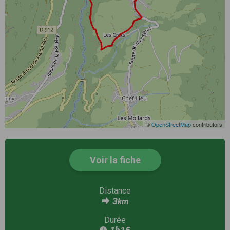
©
OpenStreetMap
contributors
Voir la fiche
Distance
3
km
Durée