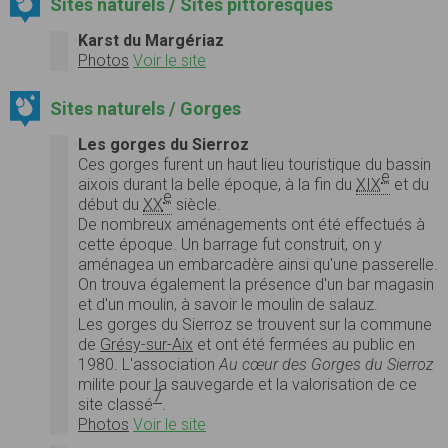
Sites naturels / Sites pittoresques
Karst du Margériaz
Photos
Voir le site
Sites naturels / Gorges
Les gorges du Sierroz
Ces gorges furent un haut lieu touristique du bassin
e
aixois durant la belle époque, à la fin du
XIX
et du
e
début du
XX
siècle.
De nombreux aménagements ont été effectués à
cette époque. Un barrage fut construit, on y
aménagea un embarcadère ainsi qu'une passerelle.
On trouva également la présence d'un bar magasin
et d'un moulin, à savoir le moulin de salauz.
Les gorges du Sierroz se trouvent sur la commune
de
Grésy-sur-Aix
et ont été fermées au public en
1980. L'association
Au cœur des Gorges du Sierroz
milite pour la sauvegarde et la valorisation de ce
7
site classé
.
Photos
Voir le site