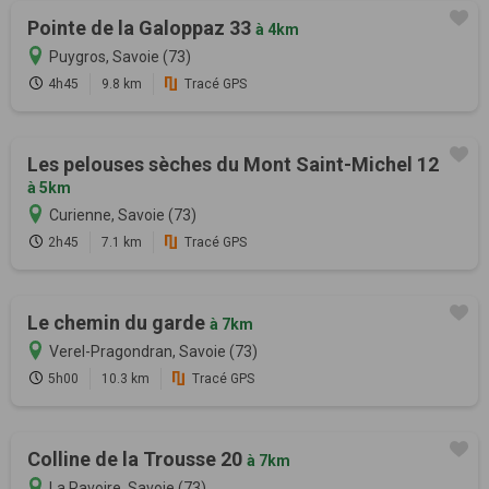
Pointe de la Galoppaz 33
à 4km
Puygros, Savoie (73)
4h45
9.8 km
Tracé GPS
Les pelouses sèches du Mont Saint-Michel 12
à 5km
Curienne, Savoie (73)
2h45
7.1 km
Tracé GPS
Le chemin du garde
à 7km
Verel-Pragondran, Savoie (73)
5h00
10.3 km
Tracé GPS
Colline de la Trousse 20
à 7km
La Ravoire, Savoie (73)