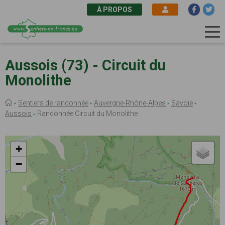
À PROPOS
Aller
au
Aussois (73) - Circuit du
contenu
Monolithe
principal
Fil
Sentiers de randonnée
Auvergne-Rhône-Alpes
Savoie
d'Ariane
Aussois
Randonnée Circuit du Monolithe
+
−