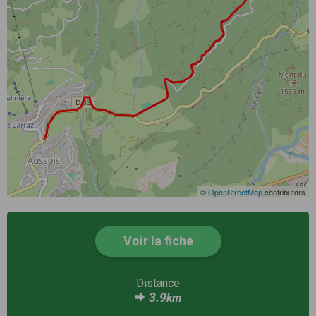
©
OpenStreetMap
contributors
Voir la fiche
Distance
3.9
km