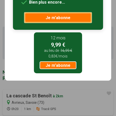
Bien plus encore...
sommet de l’église...
Voir le site
Je m'abonne
Il existe d'autres sentiers de randonnée à Aussois (73)
12 mois
pour découvrir le terroir
9,99 €
Recherche avancée Aussois
au lieu de
16,99 €
0,83€/mois
Je m'abonne
Notre sélection de sentiers de randonnée à
proximité de Aussois (73)
La cascade St Benoît
à 2km
Avrieux, Savoie (73)
0h20
1 km
Tracé GPS