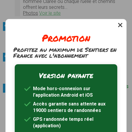
nommée Clarée où chaque ruelle et chemins
offrent leurs secrets…
Photos
Voir le site
Sites naturels / Grottes
Promotion
Grotte des 50 ânes
Photos
Voir le site
Profitez au maximum de Sentiers en
France avec l'abonnement
Sites naturels / Cascades
cascade de Fontcouverte
Version payante
Photos
Voir le site
Villes et villages / Parmi les plus beaux villages
Mode hors-connexion sur
de France
l'application Android et iOS
Bonneval-sur-Arc
Accès garantie sans attente aux
En Savoie, dans la Vallée de la Haute-Maurienne,
19000 sentiers de randonnées
Bonneval-sur-Arc calfeutre, durant 6 à 7 mois de
l’année, ses maisons de pierre aux toits de lauze
GPS randonnée temps réel
dans une épaisse masse cotonneuse d’où
(application)
n’émergent que les cheminées typiques et le