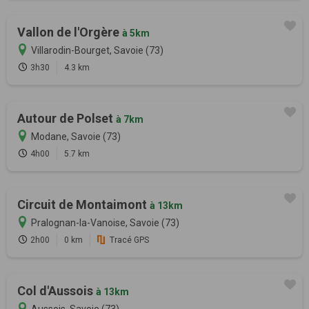
Vallon de l'Orgère
à 5km
Villarodin-Bourget, Savoie (73)
3h30
4.3 km
Autour de Polset
à 7km
Modane, Savoie (73)
4h00
5.7 km
Circuit de Montaimont
à 13km
Pralognan-la-Vanoise, Savoie (73)
2h00
0 km
Tracé GPS
Col d'Aussois
à 13km
Aussois, Savoie (73)