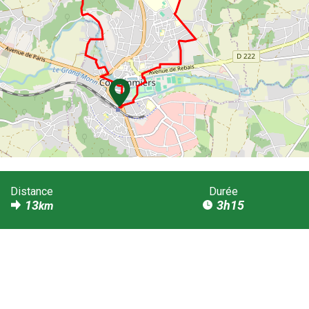
Distance
Durée
13
3h15
km