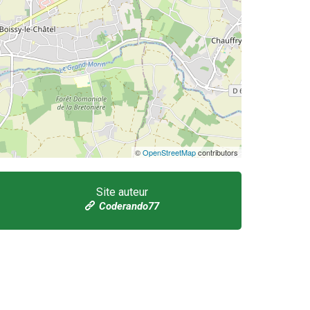
©
OpenStreetMap
contributors
Site auteur
Coderando77