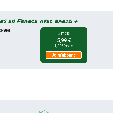
rs en France avec rando +
entiel
3 mois
5,99 €
1,99€/mois
Je m'abonne