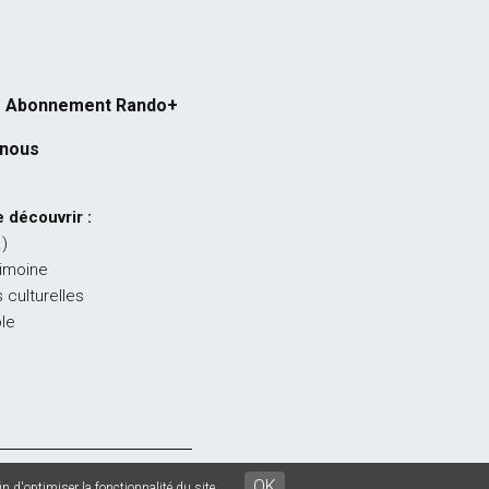
Abonnement Rando+
-nous
 découvrir :
…)
rimoine
 culturelles
ble
égales
-
CGU
-
CGV
OK
n d'optimiser la fonctionnalité du site.