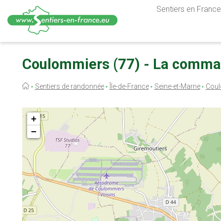
Sentiers en France,
Aller
au
Coulommiers (77) - La comma
contenu
principal
Fil
Sentiers de randonnée
Île-de-France
Seine-et-Marne
Cou
d'Ariane
+
−