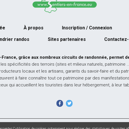
née
À propos
Inscription / Connexion
ndrier randos
Sites partenaires
Contactez
-France, grâce aux nombreux circuits de randonnée, permet de
 les spécificités des terroirs (sites et milieux naturels, patrimoine 
producteurs locaux et les artisans, garants du savoir-faire et du pat
œuvrent à faire connaître tout ce patrimoine par des manifestations
ceux qui accueillent les touristes dans leur hébergement, à leur ta
 France - Tous droits réservés - Photos non contractuelles -
Mentions l
cceptez l'utilisation de cookies notamment pour réaliser des statistiques de visites afi