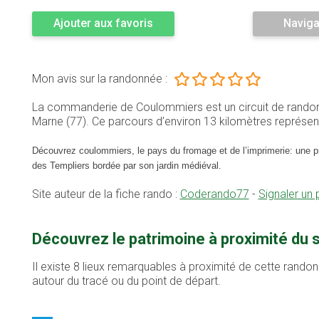
Ajouter aux favoris
Naviga
Mon avis sur la randonnée :
La commanderie de Coulommiers est un circuit de rando
Marne (77). Ce parcours d’environ 13 kilomètres représ
Découvrez coulommiers, le pays du fromage et de
l’imprimer
ie
: une 
des Templiers
bordée par son jardin médiéval.
Site auteur de la fiche rando :
Coderando77
-
Signaler un
Découvrez le patrimoine à proximité d
Il existe 8 lieux remarquables à proximité de cette randon
autour du tracé ou du point de départ.