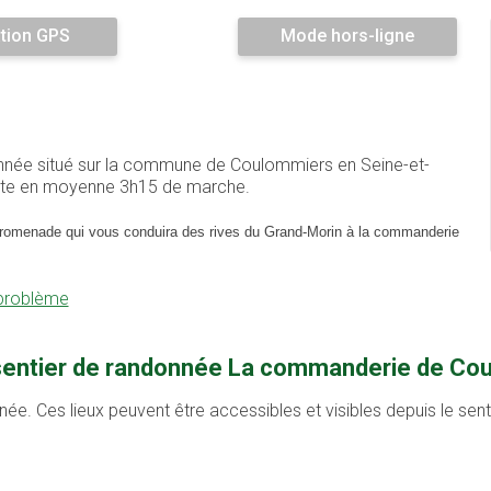
tion GPS
Mode hors-ligne
nnée situé sur la commune de Coulommiers en Seine-et-
ente en moyenne 3h15 de marche.
promenade qui vous conduira des
rives du Grand
-
Morin à la commanderie
 problème
u sentier de randonnée La commanderie de C
née. Ces lieux peuvent être accessibles et visibles depuis le se