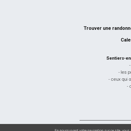
Trouver une randon
Cale
Sentiers-en
-
- les 
- ceux qui 
- 
© 2026 Sentiers en
En poursuivant votre navigation sur ce site, vous a