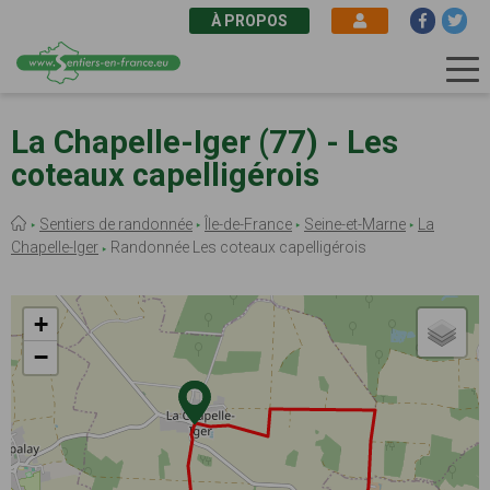
À PROPOS
Aller
au
La Chapelle-Iger (77) - Les
contenu
coteaux capelligérois
principal
Fil
Sentiers de randonnée
Île-de-France
Seine-et-Marne
La
d'Ariane
Chapelle-Iger
Randonnée Les coteaux capelligérois
+
−