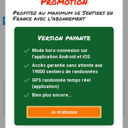
Promotion
Forêt domaniale de Notre-Dame
Voir le site
Profitez au maximum de Sentiers en
France avec l'abonnement
Produits du terroir / Fromages
Brie de Melun
Version payante
Le Brie de Melun est un fromage exclusivement au
lait cru de vache, à pâte molle légèrement salée.
Sa croûte est fleurie, de couleur blanche marbrée
Mode hors-connexion sur
de brun.
AOC depuis 1980
Voir le site
l'application Android et iOS
Accès garantie sans attente aux
19000 sentiers de randonnées
GPS randonnée temps réel
(application)
Il existe d'autres sentiers de randonnée à La Chapelle-
Iger (77) pour découvrir le terroir
Bien plus encore...
Recherche avancée La Chapelle-Iger
Je m'abonne