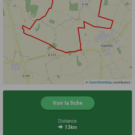
©
OpenStreetMap
contributors
Voir la fiche
Distance
13
km