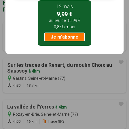
Notre sélection de sentiers de randonnée à
12 mois
proximité de La Chapelle-Iger (77)
9,99 €
au lieu de
16,99 €
0,83€/mois
Randonnée des lavoirs
à 2km
Courpalay, Seine-et-Marne (77)
Je m'abonne
3h15
13 km
Tracé GPS
Sur les traces de Renart, du moulin Choix au
Saussoy
à 4km
Gastins, Seine-et-Marne (77)
4h30
18.7 km
La vallée de l'Yerres
à 4km
Rozay-en-Brie, Seine-et-Marne (77)
4h00
16 km
Tracé GPS