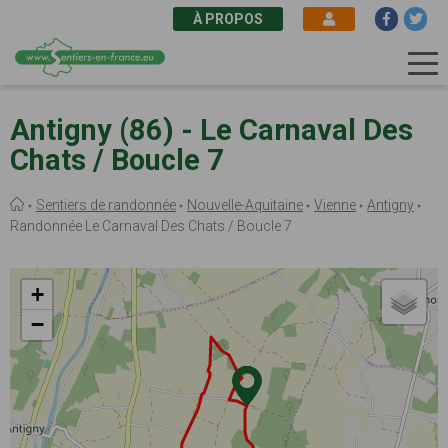
À PROPOS
Aller
au
Antigny (86) - Le Carnaval Des
contenu
Chats / Boucle 7
principal
Fil
Sentiers de randonnée
Nouvelle-Aquitaine
Vienne
Antigny
d'Ariane
Randonnée Le Carnaval Des Chats / Boucle 7
+
−