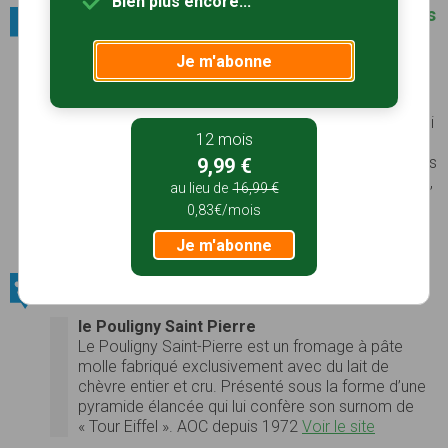
Bien plus encore...
Villes et villages / Parmi les plus beaux villages
de France
Je m'abonne
Angles-sur-l'Anglin
Aux confins du Berry et de la Touraine,
Angles-
sur-l’Anglin
doit son nom à la tribu saxonne des
Angles qui envahit l’Angleterre au Vème siècle, ainsi
12 mois
qu’à la rivière qui sépare la partie haute et la partie
basse du village. Quant à sa réputation, ce sont ses
9,99 €
« jours », de magnifiques broderies faites à la main,
au lieu de
16,99 €
qui la font depuis 150 ans et, beaucoup plus loin
0,83€/mois
dans l’Histoire, sa frise sculptée magdalénienne
(15000 ans !) du Roc aux Sorciers...
Voir le site
Je m'abonne
Produits du terroir / Fromages
le Pouligny Saint Pierre
Le Pouligny Saint-Pierre est un fromage à pâte
molle fabriqué exclusivement avec du lait de
chèvre entier et cru. Présenté sous la forme d’une
pyramide élancée qui lui confère son surnom de
« Tour Eiffel ». AOC depuis 1972
Voir le site