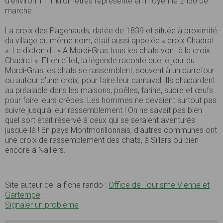
d’environ 11.1 kilomètres représente en moyenne 2h50 de
marche.
La croix des Pagenauds, datée de 1839 et située à proximité
du village du même nom, était aussi appelée « croix Chadrat
». Le dicton dit « A Mardi-Gras tous les chats vont à la croix
Chadrat ». Et en effet, la légende raconte que le jour du
Mardi-Gras les chats se rassemblent, souvent à un carrefour
ou autour d’une croix, pour faire leur carnaval. Ils chapardent
au préalable dans les maisons, poêles, farine, sucre et œufs
pour faire leurs crêpes. Les hommes ne devaient surtout pas
suivre jusqu’à leur rassemblement ! On ne savait pas bien
quel sort était réservé à ceux qui se seraient aventurés
jusque-là ! En pays Montmorillonnais, d’autres communes ont
une croix de rassemblement des chats, à Sillars ou bien
encore à Nalliers.
Site auteur de la fiche rando :
Office de Tourisme Vienne et
Gartempe
-
Signaler un problème