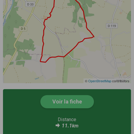
©
OpenStreetMap
contributors
Voir la fiche
Distance
11.1
km