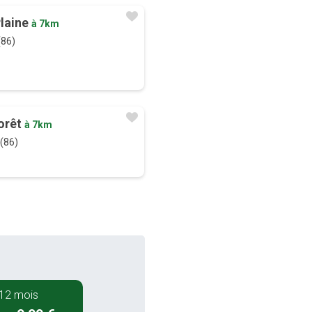
Plaine
à 7km
(86)
forêt
à 7km
 (86)
12 mois