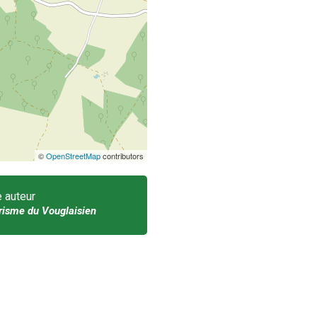
©
OpenStreetMap
contributors
e auteur
risme du Vouglaisien