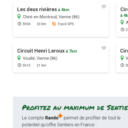
Les deux rivières
Cir
à 4km
à 4
Chiré-en-Montreuil, Vienne (86)
A
5h00
20 km
Tracé GPS
2
Circuit Henri Leroux
Cir
à 7km
Vouillé, Vienne (86)
V
5h15
21 km
3
Profitez au maximum de Sentie
Le compte
Rando
permet de profiter de tout le
potentiel qu'offre Sentiers en France :