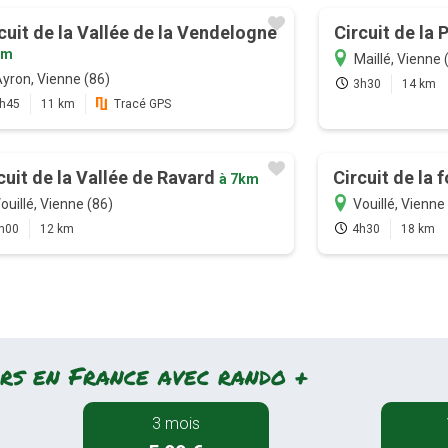
cuit de la Vallée de la Vendelogne
Circuit de la 
km
Maillé, Vienne 
yron, Vienne (86)
3h30
14 km
h45
11 km
Tracé GPS
cuit de la Vallée de Ravard
Circuit de la 
à 7km
ouillé, Vienne (86)
Vouillé, Vienne
h00
12 km
4h30
18 km
rs en France avec rando +
3 mois