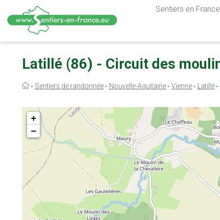
Sentiers en France,
Aller
au
Latillé (86) - Circuit des mouli
contenu
principal
Fil
Sentiers de randonnée
Nouvelle-Aquitaine
Vienne
Latillé
d'Ariane
+
−