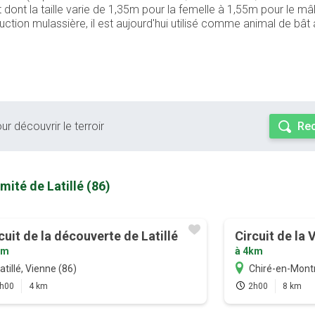
 dont la taille varie de 1,35m pour la femelle à 1,55m pour le mâ
uction mulassière, il est aujourd'hui utilisé comme animal de bât 
ur découvrir le terroir
Rec
mité de Latillé (86)
cuit de la découverte de Latillé
Circuit de la 
2m
à 4km
atillé, Vienne (86)
Chiré-en-Montr
h00
4 km
2h00
8 km