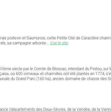
e
rais poitevin et Saumurois, cette Petite Cité de Caractère charmer
rels, sa campagne arborée...
Voir le site
me siècle par le Comte de Blossac, intendant du Poitou, sur le
çaise, où 600 ormeaux et charmilles ont été plantés en 1774, s'
mmunale du Grand Parc (160 ha), ancien domaine de chasse des S
France (départements des Deux-Sèvres, de la Vendée, de la Vienne