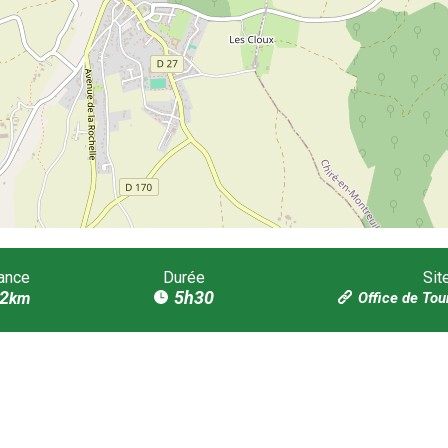
ance
Durée
Sit
2
5h30
km
Office de Tou