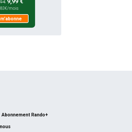
9,99 €
9 €
,83€/mois
 m'abonne
Abonnement Rando+
-nous