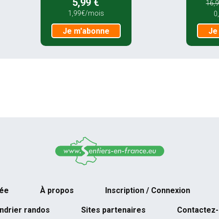
5,99 €
16,9
1,99€/mois
0
Je m'abonne
Je
née
À propos
Inscription / Connexion
ndrier randos
Sites partenaires
Contactez