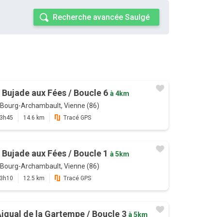
Recherche avancée Saulgé
 Bujade aux Fées / Boucle 6
à 4km
Bourg-Archambault, Vienne (86)
3h45
14.6 km
Tracé GPS
 Bujade aux Fées / Boucle 1
à 5km
Bourg-Archambault, Vienne (86)
3h10
12.5 km
Tracé GPS
Aigual de la Gartempe / Boucle 3
à 5km