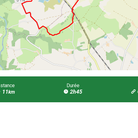
istance
Durée
11
2h45
km