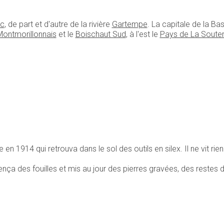
ac
, de part et d'autre de la rivière
Gartempe
. La capitale de la B
ontmorillonnais
et le
Boischaut Sud
, à l'est le
Pays de La Souter
n 1914 qui retrouva dans le sol des outils en silex. Il ne vit rien
ça des fouilles et mis au jour des pierres gravées, des restes d