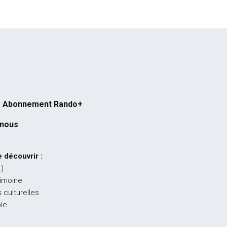
Abonnement Rando+
-nous
 découvrir :
…)
rimoine
 culturelles
ble