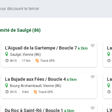
our découvrir le terroir
imité de Saulgé (86)
L'Aiguail de la Gartempe / Boucle 7
La
à 2km
Saulgé, Vienne (86)
4h15
17 km
Tracé GPS
La Bujade aux Fées / Boucle 4
La
à 5km
Bourg-Archambault, Vienne (86)
2h15
9 km
Tracé GPS
Du Roc à Saint-Rô / Boucle 1
L'
à 5km