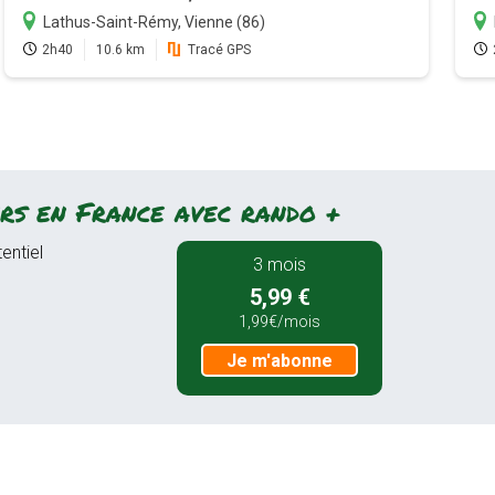
Lathus-Saint-Rémy, Vienne (86)
2h40
10.6 km
Tracé GPS
rs en France avec rando +
entiel
3 mois
5,99 €
1,99€/mois
Je m'abonne