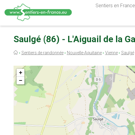
Sentiers en France,
Aller
au
Saulgé (86) - L'Aiguail de la 
contenu
principal
Fil
Sentiers de randonnée
Nouvelle-Aquitaine
Vienne
Saulgé
d'Ariane
+
−