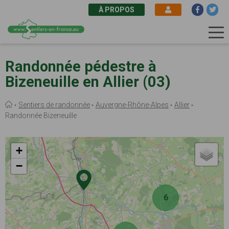
À PROPOS
Aller
au
Randonnée pédestre à
contenu
Bizeneuille en Allier (03)
principal
Fil
Sentiers de randonnée
Auvergne-Rhône-Alpes
Allier
d'Ariane
Randonnée Bizeneuille
+
−
6