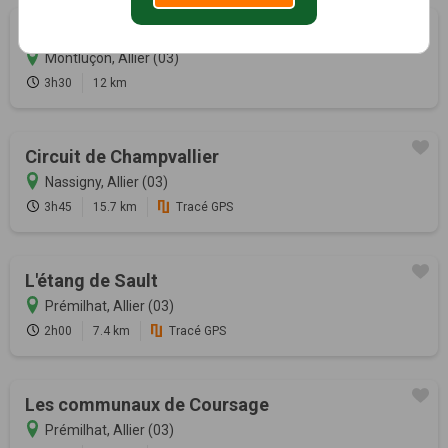
Découverte de la Ville-Gozet
Montluçon, Allier (03)
3h30
12 km
Circuit de Champvallier
Nassigny, Allier (03)
3h45
15.7 km
Tracé GPS
L'étang de Sault
Prémilhat, Allier (03)
2h00
7.4 km
Tracé GPS
Les communaux de Coursage
Prémilhat, Allier (03)