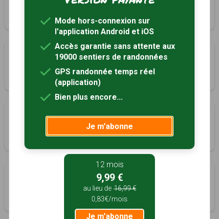
Louroux-Bourbonnais, Allier (03)
4h00
15.3 km
Tracé GPS
Mode hors-connexion sur
l'application Android et iOS
Accès garantie sans attente aux
Circuit des Carrières
19000 sentiers de randonnées
Louroux-Bourbonnais, Allier (03)
GPS randonnée temps réel
5h30
22.5 km
Tracé GPS
(application)
Bien plus encore...
Sur le Chemin des Montavents
Je m'abonne
Maillet, Allier (03)
2h30
9.7 km
Tracé GPS
12 mois
De Marignon aux rives du Cher
9,99 €
Montluçon, Allier (03)
au lieu de
16,99 €
0,83€/mois
3h00
11.9 km
Tracé GPS
Je m'abonne