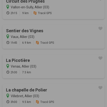
Circuit des Prugnes
Vallon-en-Sully, Allier (03)
2h15
9 km
Tracé GPS
Sentier des Vignes
Vaux, Allier (03)
1h45
6.9 km
Tracé GPS
La Picotière
Venas, Allier (03)
2h30
7.5 km
La chapelle de Polier
Villebret, Allier (03)
3h00
9.5 km
Tracé GPS