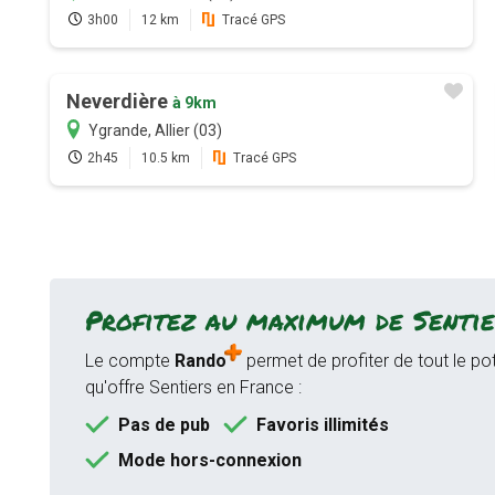
3h00
12 km
Tracé GPS
Neverdière
à 9km
Ygrande, Allier (03)
2h45
10.5 km
Tracé GPS
Profitez au maximum de Sentie
Le compte
Rando
permet de profiter de tout le pot
qu'offre Sentiers en France :
Pas de pub
Favoris illimités
Mode hors-connexion