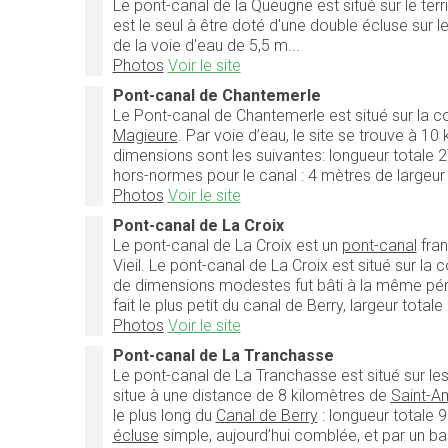
Le pont-canal de la Queugne est situé sur le terri
est le seul à être doté d'une double écluse sur l
de la voie d'eau de 5,5 m...
Photos
Voir le site
Pont-canal de Chantemerle
Le Pont-canal de Chantemerle est situé sur l
Magieure
. Par voie d’eau, le site se trouve à 10
dimensions sont les suivantes: longueur totale 2
hors-normes pour le canal : 4 mètres de largeur
Photos
Voir le site
Pont-canal de La Croix
Le pont-canal de La Croix est un
pont-canal
fran
Vieil. Le pont-canal de La Croix est situé sur la
de dimensions modestes fut bâti à la même péri
fait le plus petit du canal de Berry, largeur tot
Photos
Voir le site
Pont-canal de La Tranchasse
Le pont-canal de La Tranchasse est situé sur l
situe à une distance de 8 kilomètres de
Saint-A
le plus long du
Canal de Berry
: longueur totale 9
écluse
simple, aujourd’hui comblée, et par un ba