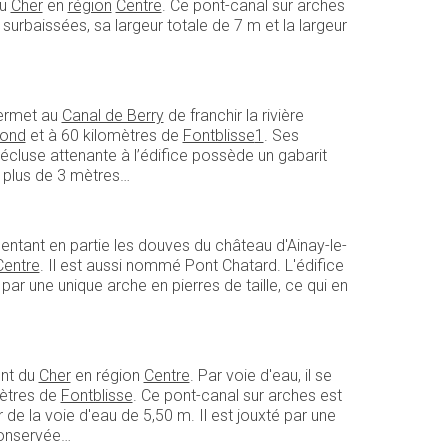
u
Cher
en
région
Centre
. Ce pont-canal sur arches
surbaissées, sa largeur totale de 7 m et la largeur
 permet au
Canal de Berry
de franchir la rivière
rond
et à 60 kilomètres de
Fontblisse
1
. Ses
’écluse attenante à l’édifice possède un gabarit
e plus de 3 mètres…
mentant en partie les douves du château d'Ainay-le-
Centre
. Il est aussi nommé Pont Chatard. L'édifice
é par une unique arche en pierres de taille, ce qui en
nt du
Cher
en région
Centre
. Par voie d'eau, il se
mètres de
Fontblisse
. Ce pont-canal sur arches est
 de la voie d'eau de 5,50 m. Il est jouxté par une
 conservée…