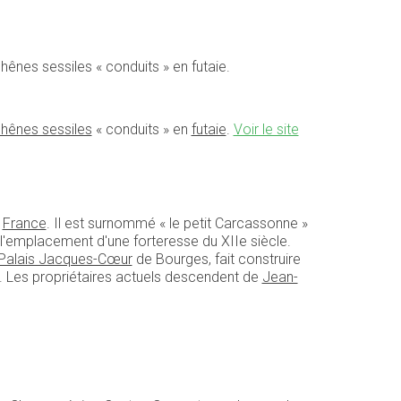
hênes sessiles « conduits » en futaie.
hênes sessiles
« conduits » en
futaie
.
Voir le site
n
France
. Il est surnommé « le petit Carcassonne »
ur l'emplacement d'une forteresse du XIIe siècle.
Palais Jacques-Cœur
de Bourges, fait construire
s. Les propriétaires actuels descendent de
Jean-