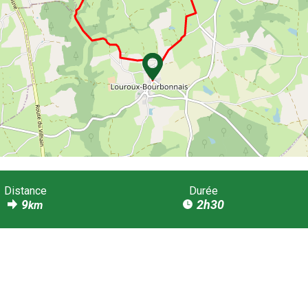
Distance
Durée
9
2h30
km