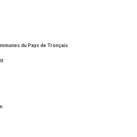
ommunes du Pays de Tronçais
lt
n