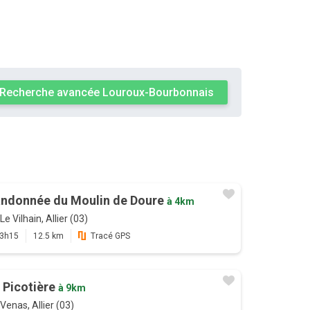
Recherche avancée Louroux-Bourbonnais
ndonnée du Moulin de Doure
à 4km
Le Vilhain, Allier (03)
3h15
12.5 km
Tracé GPS
 Picotière
à 9km
Venas, Allier (03)