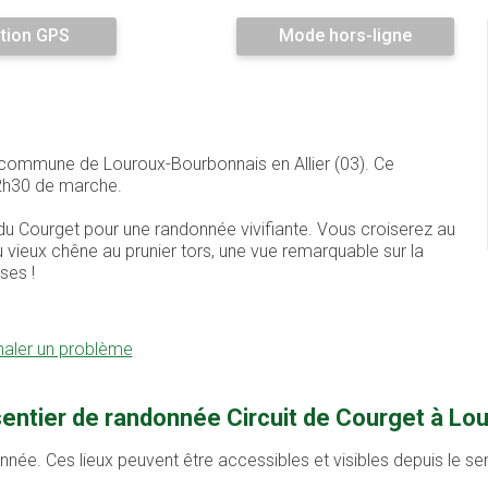
tion GPS
Mode hors-ligne
la commune de Louroux-Bourbonnais en Allier (03). Ce
2h30 de marche.
du Courget pour une randonnée vivifiante. Vous croiserez au
vieux chêne au prunier tors, une vue remarquable sur la
ses !
naler un problème
sentier de randonnée Circuit de Courget à Lo
onnée. Ces lieux peuvent être accessibles et visibles depuis le s