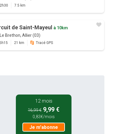
2h30
7.5 km
rcuit de Saint-Mayeul
à 10km
Le Brethon, Allier (03)
5h15
21 km
Tracé GPS
12 mois
9,99 €
16,99 €
0,83€/mois
Je m'abonne