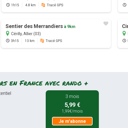
1h15
4.8 km
Tracé GPS
Sentier des Merrandiers
Ci
à 9km
Cérilly, Allier (03)
3h15
13 km
Tracé GPS
rs en France avec rando +
entiel
3 mois
5,99 €
1,99€/mois
Je m'abonne