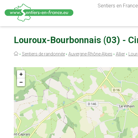
Sentiers en France,
Aller
au
Louroux-Bourbonnais (03) - Ci
contenu
principal
Fil
Sentiers de randonnée
Auvergne-Rhône-Alpes
Allier
Lour
d'Ariane
+
−