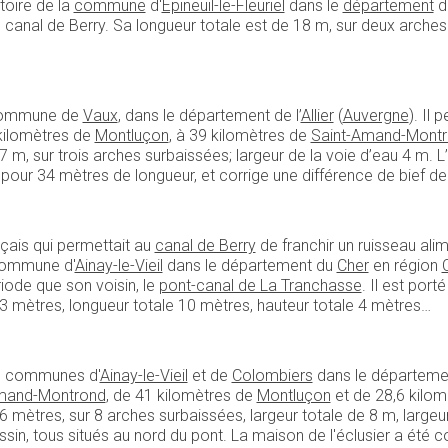
toire de la
commune
d'
Épineuil-le-Fleuriel
dans le
département
d
e canal de Berry. Sa longueur totale est de 18 m, sur deux arches 
a commune de
Vaux
, dans le département de l’
Allier
(
Auvergne
). Il
 kilomètres de
Montluçon
, à 39 kilomètres de
Saint-Amand-Mont
7 m, sur trois arches surbaissées; largeur de la voie d’eau 4 m. L
 pour 34 mètres de longueur, et corrige une différence de bief d
çais qui permettait au
canal de Berry
de franchir un ruisseau ali
 commune d'
Ainay-le-Vieil
dans le département du
Cher
en région
ode que son voisin, le
pont-canal de La Tranchasse
. Il est port
ale 3 mètres, longueur totale 10 mètres, hauteur totale 4 mètres…
es communes d'
Ainay-le-Vieil
et de
Colombiers
dans le départeme
mand-Montrond
, de 41 kilomètres de
Montluçon
et de 28,6 kilo
6 mètres, sur 8 arches surbaissées, largeur totale de 8 m, largeur
ssin, tous situés au nord du pont. La maison de l'éclusier a été