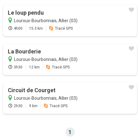
Promotion
Le loup pendu
Louroux-Bourbonnais, Allier (03)
Profitez au maximum de Sentiers en
4h00
15.3 km
Tracé GPS
France avec l'abonnement
La Bourderie
Version payante
Louroux-Bourbonnais, Allier (03)
3h30
12 km
Tracé GPS
Mode hors-connexion sur
l'application Android et iOS
Accès garantie sans attente aux
Circuit de Courget
19000 sentiers de randonnées
Louroux-Bourbonnais, Allier (03)
GPS randonnée temps réel
2h30
9 km
Tracé GPS
(application)
Bien plus encore...
1
Je m'abonne