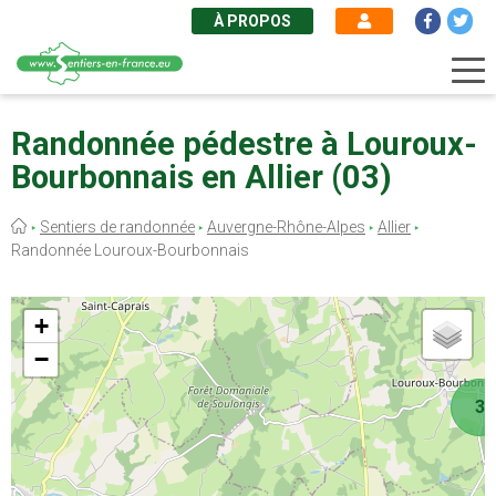
À PROPOS
Aller
au
Randonnée pédestre à Louroux-
contenu
Bourbonnais en Allier (03)
principal
Fil
Sentiers de randonnée
Auvergne-Rhône-Alpes
Allier
d'Ariane
Randonnée Louroux-Bourbonnais
+
−
3