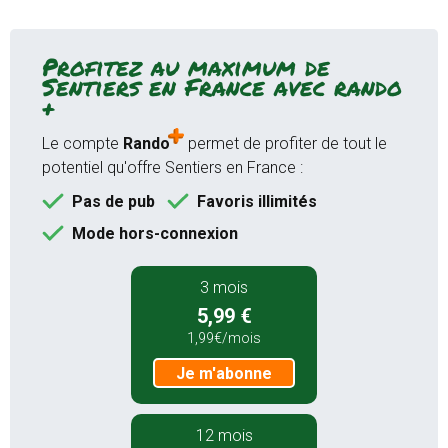
Profitez au maximum de
12 mois
Sentiers en France avec rando
9,99 €
+
au lieu de
16,99 €
0,83€/mois
Le compte
Rando
permet de profiter de tout le
potentiel qu'offre Sentiers en France :
Je m'abonne
Pas de pub
Favoris illimités
Mode hors-connexion
3 mois
5,99 €
1,99€/mois
Je m'abonne
12 mois