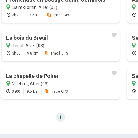
Saint-Sornin, Allier (03)
3h20
13.5 km
Tracé GPS
Le bois du Breuil
Se
Terjat, Allier (03)
3h00
9.8 km
Tracé GPS
La chapelle de Polier
Se
Villebret, Allier (03)
3h00
9.5 km
Tracé GPS
1