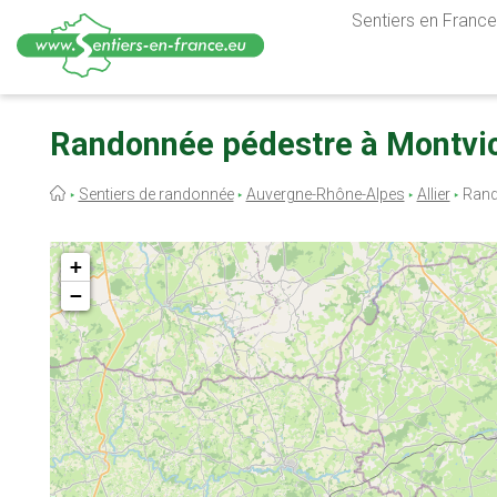
Sentiers en France,
Aller
au
Randonnée pédestre à Montvicq
contenu
principal
Fil
Sentiers de randonnée
Auvergne-Rhône-Alpes
Allier
Rand
d'Ariane
+
−