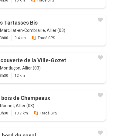
4h30
16 km
Tracé GPS
s Tartasses Bis
Marcillat-en-Combraille, Allier (03)
3h00
9.4 km
Tracé GPS
couverte de la Ville-Gozet
Montluçon, Allier (03)
3h30
12 km
 bois de Champeaux
Ronnet, Allier (03)
3h30
13.7 km
Tracé GPS
 bord du canal