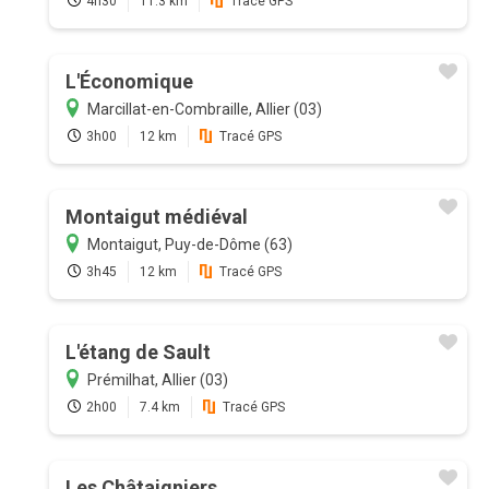
4h30
11.3 km
Tracé GPS
L'Économique
Marcillat-en-Combraille, Allier (03)
3h00
12 km
Tracé GPS
Montaigut médiéval
Montaigut, Puy-de-Dôme (63)
3h45
12 km
Tracé GPS
L'étang de Sault
Prémilhat, Allier (03)
2h00
7.4 km
Tracé GPS
Les Châtaigniers