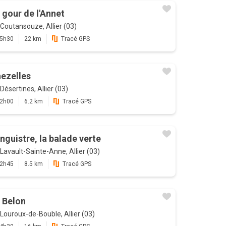
 gour de l'Annet
Coutansouze, Allier (03)
5h30
22 km
Tracé GPS
ezelles
Désertines, Allier (03)
2h00
6.2 km
Tracé GPS
nguistre, la balade verte
Lavault-Sainte-Anne, Allier (03)
2h45
8.5 km
Tracé GPS
 Belon
Louroux-de-Bouble, Allier (03)