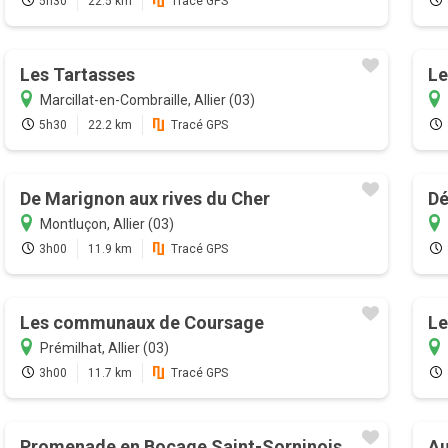
5h30
22.5 km
Tracé GPS
Les Tartasses
Le
Marcillat-en-Combraille, Allier (03)
5h30
22.2 km
Tracé GPS
De Marignon aux rives du Cher
Dé
Montluçon, Allier (03)
3h00
11.9 km
Tracé GPS
Les communaux de Coursage
Le
Prémilhat, Allier (03)
3h00
11.7 km
Tracé GPS
Promenade en Bocage Saint-Sorninois
Au