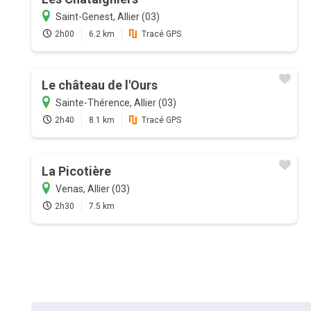
Saint-Genest, Allier (03)
2h00
6.2 km
Tracé GPS
Le château de l'Ours
Sainte-Thérence, Allier (03)
2h40
8.1 km
Tracé GPS
La Picotière
Venas, Allier (03)
2h30
7.5 km