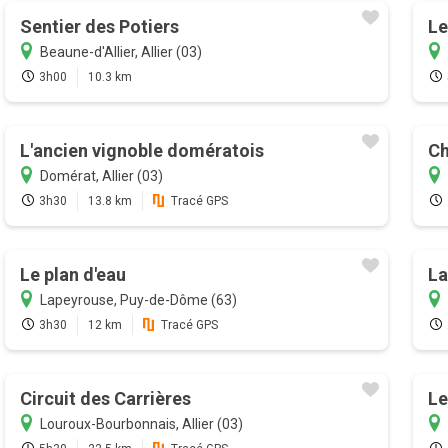
Sentier des Potiers
Le
Beaune-d'Allier, Allier (03)
3h00
10.3 km
L'ancien vignoble domératois
Ch
Domérat, Allier (03)
3h30
13.8 km
Tracé GPS
Le plan d'eau
La
Lapeyrouse, Puy-de-Dôme (63)
3h30
12 km
Tracé GPS
Circuit des Carrières
Le
Louroux-Bourbonnais, Allier (03)