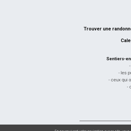
Trouver une randon
Cale
Sentiers-en
-
- les 
- ceux qui 
- 
© 2026 Sentiers en