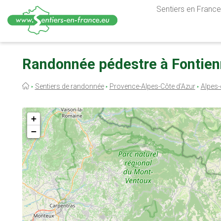
Sentiers en France,
Aller
au
Randonnée pédestre à Fontien
contenu
principal
Fil
Sentiers de randonnée
Provence-Alpes-Côte d'Azur
Alpes-
d'Ariane
+
−