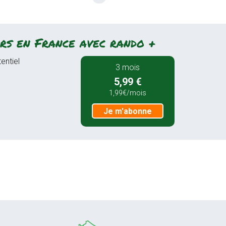
rs en France avec rando +
entiel
3 mois
5,99 €
1,99€/mois
Je m'abonne