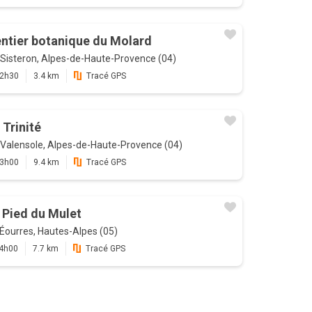
ntier botanique du Molard
Sisteron, Alpes-de-Haute-Provence (04)
2h30
3.4 km
Tracé GPS
 Trinité
Valensole, Alpes-de-Haute-Provence (04)
3h00
9.4 km
Tracé GPS
 Pied du Mulet
Éourres, Hautes-Alpes (05)
4h00
7.7 km
Tracé GPS