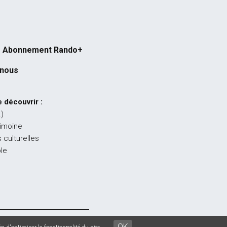
Abonnement Rando+
-nous
 découvrir :
…)
rimoine
 culturelles
ble
égales
-
CGU
-
CGV
OK