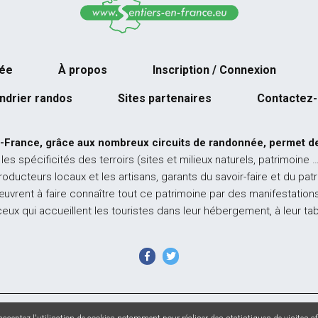
née
À propos
Inscription / Connexion
ndrier randos
Sites partenaires
Contactez
-France, grâce aux nombreux circuits de randonnée, permet de
 les spécificités des terroirs (sites et milieux naturels, patrimoine 
producteurs locaux et les artisans, garants du savoir-faire et du pat
œuvrent à faire connaître tout ce patrimoine par des manifestations
ceux qui accueillent les touristes dans leur hébergement, à leur ta
 France - Tous droits réservés - Photos non contractuelles -
Mentions l