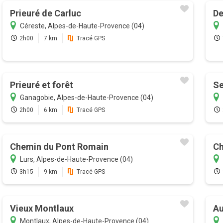
Prieuré de Carluc
De
Céreste, Alpes-de-Haute-Provence (04)
2h00
7 km
Tracé GPS
Prieuré et forêt
Se
Ganagobie, Alpes-de-Haute-Provence (04)
2h00
6 km
Tracé GPS
Chemin du Pont Romain
Ch
Lurs, Alpes-de-Haute-Provence (04)
3h15
9 km
Tracé GPS
Vieux Montlaux
Au
Montlaux, Alpes-de-Haute-Provence (04)