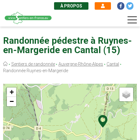
À PROPOS
Aller
au
Randonnée pédestre à Ruynes-
contenu
en-Margeride en Cantal (15)
principal
Fil
Sentiers de randonnée
Auvergne-Rhône-Alpes
Cantal
d'Ariane
Randonnée Ruynes-en-Margeride
+
−