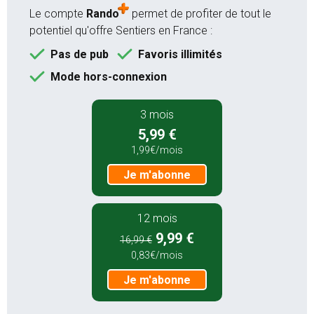
12 mois
Le compte
Rando
permet de profiter de tout le
9,99 €
potentiel qu'offre Sentiers en France :
au lieu de
16,99 €
Pas de pub
Favoris illimités
0,83€/mois
Mode hors-connexion
Je m'abonne
3 mois
5,99 €
1,99€/mois
Je m'abonne
12 mois
9,99 €
16,99 €
0,83€/mois
Je m'abonne