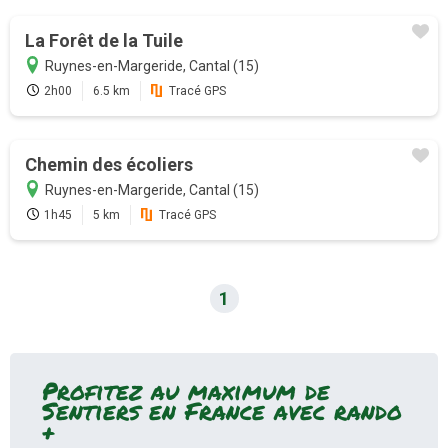
Profitez au maximum de Sentiers en
La Forêt de la Tuile
France avec l'abonnement
Ruynes-en-Margeride, Cantal (15)
2h00
6.5 km
Tracé GPS
Version payante
Mode hors-connexion sur
Chemin des écoliers
l'application Android et iOS
Ruynes-en-Margeride, Cantal (15)
Accès garantie sans attente aux
1h45
5 km
Tracé GPS
19000 sentiers de randonnées
GPS randonnée temps réel
(application)
1
Bien plus encore...
Je m'abonne
Profitez au maximum de
Sentiers en France avec rando
+