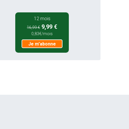
12 mois
9,99 €
16,99 €
0,83€/mois
Je m'abonne