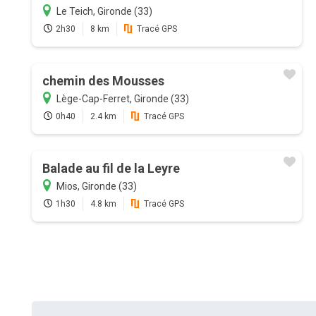
Le Teich, Gironde (33)
2h30
8 km
Tracé GPS
chemin des Mousses
Lège-Cap-Ferret, Gironde (33)
0h40
2.4 km
Tracé GPS
Balade au fil de la Leyre
Mios, Gironde (33)
1h30
4.8 km
Tracé GPS