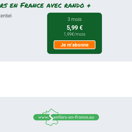
rs en France avec rando +
entiel
3 mois
5,99 €
1,99€/mois
Je m'abonne