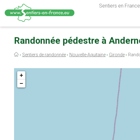
Sentiers en France,
Aller
au
Randonnée pédestre à Anderno
contenu
principal
Fil
Sentiers de randonnée
Nouvelle-Aquitaine
Gironde
Rando
d'Ariane
+
−