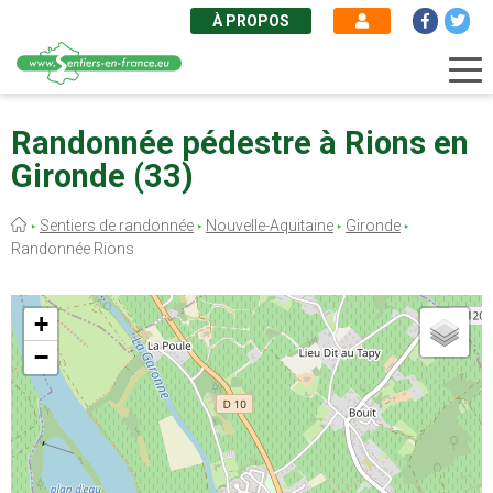
À PROPOS
Aller
au
Randonnée pédestre à Rions en
contenu
Gironde (33)
principal
Fil
Sentiers de randonnée
Nouvelle-Aquitaine
Gironde
d'Ariane
Randonnée Rions
+
−