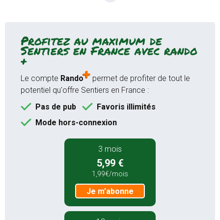
Mode hors-connexion sur
l'application Android et iOS
Accès garantie sans attente aux
Profitez au maximum de
19000 sentiers de randonnées
Sentiers en France avec rando
GPS randonnée temps réel
+
(application)
Le compte
Rando
permet de profiter de tout le
Bien plus encore...
potentiel qu'offre Sentiers en France :
Pas de pub
Favoris illimités
Je m'abonne
Mode hors-connexion
12 mois
3 mois
9,99 €
5,99 €
au lieu de
16,99 €
1,99€/mois
0,83€/mois
Je m'abonne
Je m'abonne