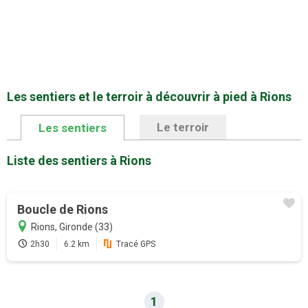
Les sentiers et le terroir à découvrir à pied à Rions
Le terroir
Les sentiers
Liste des sentiers à Rions
Promotion
Boucle de Rions
Profitez au maximum de Sentiers en
Rions, Gironde (33)
France avec l'abonnement
2h30
6.2 km
Tracé GPS
Version payante
1