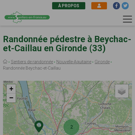
À PROPOS
Aller
au
Randonnée pédestre à Beychac-
contenu
et-Caillau en Gironde (33)
principal
Fil
Sentiers de randonnée
Nouvelle-Aquitaine
Gironde
d'Ariane
Randonnée Beychac-et-Caillau
+
−
2