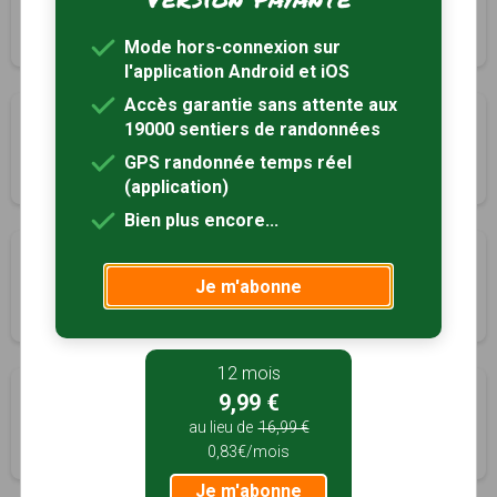
Montagne, Gironde (33)
3h00
11.8 km
Tracé GPS
Mode hors-connexion sur
l'application Android et iOS
Accès garantie sans attente aux
A la découverte de Néac et Lalande de Pomerol
19000 sentiers de randonnées
Néac, Gironde (33)
GPS randonnée temps réel
1h00
4.1 km
Tracé GPS
(application)
Bien plus encore...
Les satellites
Je m'abonne
Puisseguin, Gironde (33)
4h30
17.1 km
Tracé GPS
12 mois
Boucle de Rions
9,99 €
Rions, Gironde (33)
au lieu de
16,99 €
0,83€/mois
2h30
6.2 km
Tracé GPS
Je m'abonne