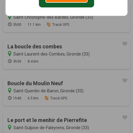
A la croisée des appellations
Saint-Christophe-des-Bardes, Gironde (33)
3h00
11.1 km
Tracé GPS
La boucle des combes
Saint-Laurent-des-Combes, Gironde (33)
3h30
8.4 km
Boucle du Moulin Neuf
Saint-Quentin-de-Baron, Gironde (33)
1h40
6.5 km
Tracé GPS
Le port et le menhir de Pierrefite
Saint-Sulpice-de-Faleyrens, Gironde (33)