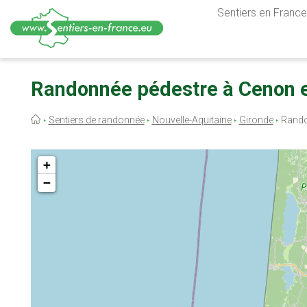
Sentiers en France,
Aller
au
Randonnée pédestre à Cenon e
contenu
principal
Fil
Sentiers de randonnée
Nouvelle-Aquitaine
Gironde
Rando
d'Ariane
+
−