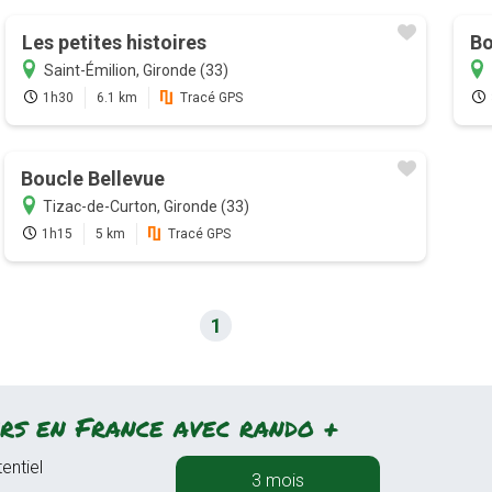
Les petites histoires
Bo
Saint-Émilion, Gironde (33)
1h30
6.1 km
Tracé GPS
Boucle Bellevue
Tizac-de-Curton, Gironde (33)
1h15
5 km
Tracé GPS
1
rs en France avec rando +
entiel
3 mois