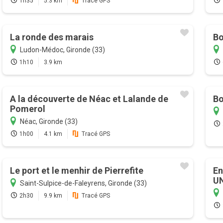
1h35
5.3 km
Tracé GPS
La ronde des marais
Bo
Ludon-Médoc, Gironde (33)
1h10
3.9 km
A la découverte de Néac et Lalande de
Bo
Pomerol
Néac, Gironde (33)
1h00
4.1 km
Tracé GPS
Le port et le menhir de Pierrefite
En
U
Saint-Sulpice-de-Faleyrens, Gironde (33)
2h30
9.9 km
Tracé GPS