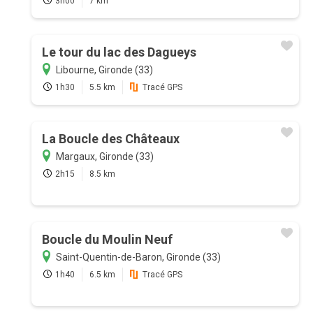
3h00
7 km
Le tour du lac des Dagueys
Libourne, Gironde (33)
1h30
5.5 km
Tracé GPS
La Boucle des Châteaux
Margaux, Gironde (33)
2h15
8.5 km
Boucle du Moulin Neuf
Saint-Quentin-de-Baron, Gironde (33)
1h40
6.5 km
Tracé GPS