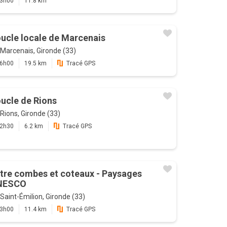
3h00
11.8 km
ucle locale de Marcenais
Marcenais, Gironde (33)
6h00
19.5 km
Tracé GPS
ucle de Rions
Rions, Gironde (33)
2h30
6.2 km
Tracé GPS
tre combes et coteaux - Paysages
NESCO
Saint-Émilion, Gironde (33)
3h00
11.4 km
Tracé GPS