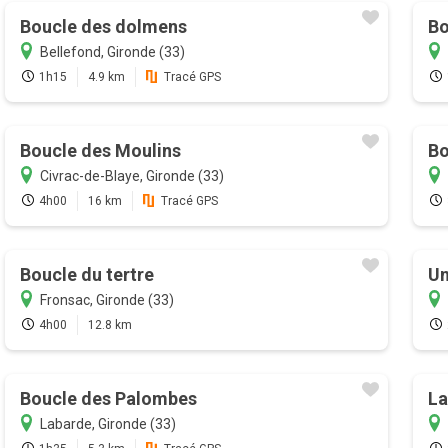
Boucle des dolmens
Bo
Bellefond, Gironde (33)
1h15
4.9 km
Tracé GPS
Boucle des Moulins
Bo
Civrac-de-Blaye, Gironde (33)
4h00
16 km
Tracé GPS
Boucle du tertre
Un
Fronsac, Gironde (33)
4h00
12.8 km
Boucle des Palombes
La
Labarde, Gironde (33)