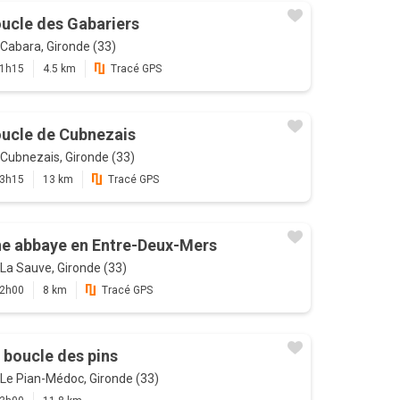
ucle des Gabariers
Cabara, Gironde (33)
1h15
4.5 km
Tracé GPS
ucle de Cubnezais
Cubnezais, Gironde (33)
3h15
13 km
Tracé GPS
e abbaye en Entre-Deux-Mers
La Sauve, Gironde (33)
2h00
8 km
Tracé GPS
 boucle des pins
Le Pian-Médoc, Gironde (33)