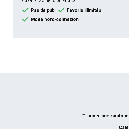
qu'offre Sentiers en France :
Pas de pub
Favoris illimités
Mode hors-connexion
Trouver une randon
Cale