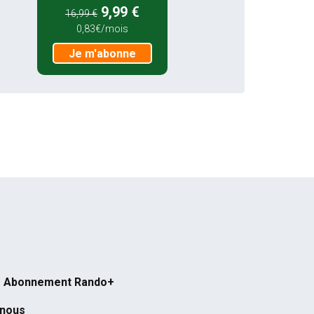
9,99 €
16,99 €
0,83€/mois
Je m'abonne
Abonnement Rando+
-nous