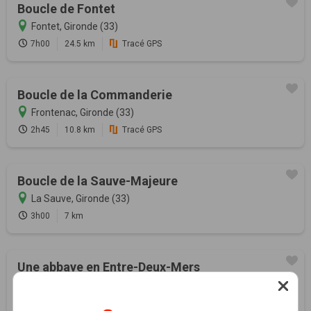
Boucle de Fontet
Fontet, Gironde (33)
7h00
24.5 km
Tracé GPS
Boucle de la Commanderie
Frontenac, Gironde (33)
2h45
10.8 km
Tracé GPS
Boucle de la Sauve-Majeure
La Sauve, Gironde (33)
3h00
7 km
Une abbaye en Entre-Deux-Mers
La Sauve, Gironde (33)
2h00
8 km
Tracé GPS