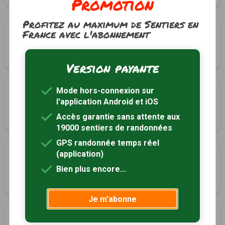
Promotion
Profitez au maximum de Sentiers en
Boucle des deux Eglises
France avec l'abonnement
Pondaurat, Gironde (33)
2h45
11 km
Tracé GPS
Version payante
Mode hors-connexion sur
Boucle de Rions
l'application Android et iOS
Rions, Gironde (33)
Accès garantie sans attente aux
2h30
6.2 km
Tracé GPS
19000 sentiers de randonnées
GPS randonnée temps réel
(application)
Boucle sud
Saint-Laurent-du-Plan, Gironde (33)
Bien plus encore...
1h45
6.9 km
Tracé GPS
Je m'abonne
Boucle nord