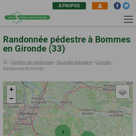
À PROPOS
Aller
au
Randonnée pédestre à Bommes
contenu
en Gironde (33)
principal
Fil
Sentiers de randonnée
Nouvelle-Aquitaine
Gironde
d'Ariane
Randonnée Bommes
+
−
4