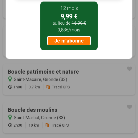
Saint-Laurent-du-Plan, Gironde (33)
12 mois
1h15
4.7 km
Tracé GPS
9,99 €
au lieu de
16,99 €
0,83€/mois
La grande boucle
Je m'abonne
Saint-Laurent-du-Plan, Gironde (33)
2h00
8 km
Tracé GPS
Boucle patrimoine et nature
Saint-Macaire, Gironde (33)
1h00
3.7 km
Tracé GPS
Boucle des moulins
Saint-Martial, Gironde (33)
2h30
10 km
Tracé GPS