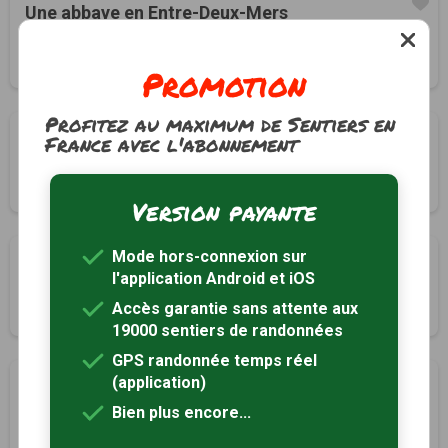
Une abbaye en Entre-Deux-Mers
La Sauve, Gironde (33)
2h00
8 km
Tracé GPS
Promotion
Profitez au maximum de Sentiers en
Boucle des Palombes
France avec l'abonnement
Labarde, Gironde (33)
1h35
5.3 km
Tracé GPS
Version payante
Mode hors-connexion sur
La boucle des pins
l'application Android et iOS
Le Pian-Médoc, Gironde (33)
Accès garantie sans attente aux
3h00
11.8 km
19000 sentiers de randonnées
GPS randonnée temps réel
(application)
Le tour du lac des Dagueys
Libourne, Gironde (33)
Bien plus encore...
1h30
5.5 km
Tracé GPS