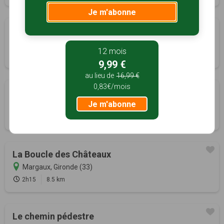
Je m'abonne
La ronde des marais
Ludon-Médoc, Gironde (33)
12 mois
1h10
3.9 km
9,99 €
au lieu de
16,99 €
0,83€/mois
Boucle locale de Marcenais
Je m'abonne
Marcenais, Gironde (33)
6h00
19.5 km
Tracé GPS
La Boucle des Châteaux
Margaux, Gironde (33)
2h15
8.5 km
Le chemin pédestre