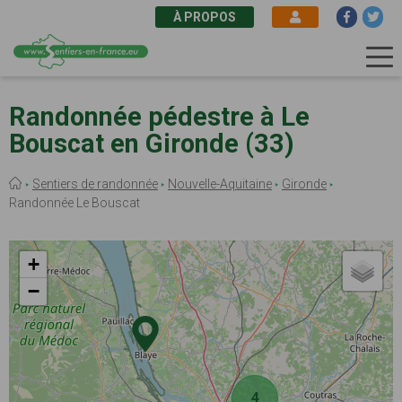
À PROPOS
Aller
au
Randonnée pédestre à Le
contenu
Bouscat en Gironde (33)
principal
Fil
Sentiers de randonnée
Nouvelle-Aquitaine
Gironde
d'Ariane
Randonnée Le Bouscat
+
−
4