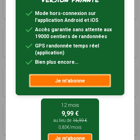
Listrac-de-Durèze, Gironde (33)
1h45
7 km
Tracé GPS
Mode hors-connexion sur
l'application Android et iOS
Accès garantie sans attente aux
Entre Garonne et canal
19000 sentiers de randonnées
Meilhan-sur-Garonne, Lot-et-Garonne (47)
GPS randonnée temps réel
2h00
6.1 km
Tracé GPS
(application)
Bien plus encore...
Boucle locale du Médier
Je m'abonne
Mongauzy, Gironde (33)
1h50
7.5 km
Tracé GPS
12 mois
Boucle de la bastide
9,99 €
Monségur, Gironde (33)
au lieu de
16,99 €
0,83€/mois
1h40
6.4 km
Tracé GPS
Je m'abonne