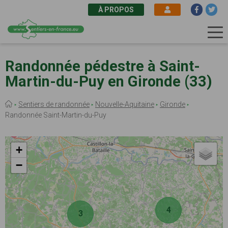
À PROPOS
Aller
au
Randonnée pédestre à Saint-
contenu
Martin-du-Puy en Gironde (33)
principal
Fil
Sentiers de randonnée
Nouvelle-Aquitaine
Gironde
d'Ariane
Randonnée Saint-Martin-du-Puy
+
−
4
3