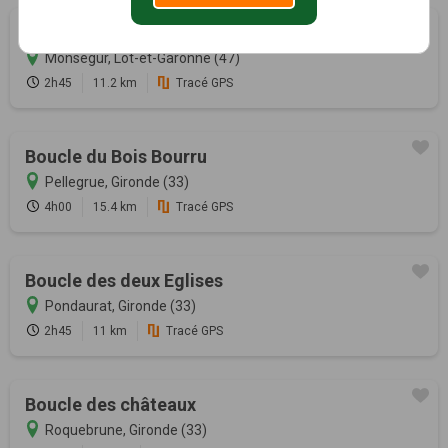
Circuit panoramique sur la vallée du Lot
Monségur, Lot-et-Garonne (47)
2h45
11.2 km
Tracé GPS
Boucle du Bois Bourru
Pellegrue, Gironde (33)
4h00
15.4 km
Tracé GPS
Boucle des deux Eglises
Pondaurat, Gironde (33)
2h45
11 km
Tracé GPS
Boucle des châteaux
Roquebrune, Gironde (33)