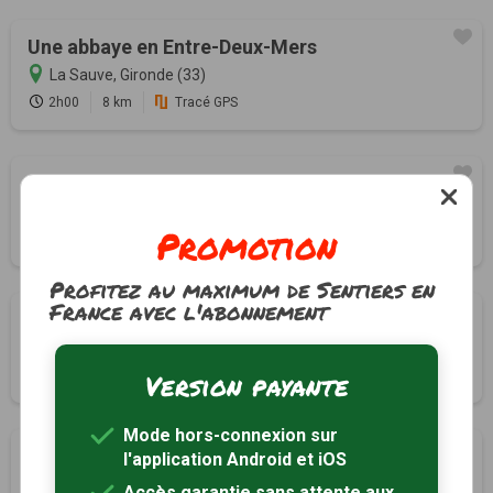
Une abbaye en Entre-Deux-Mers
La Sauve, Gironde (33)
2h00
8 km
Tracé GPS
Boucle des deux Eglises
Pondaurat, Gironde (33)
Promotion
2h45
11 km
Tracé GPS
Profitez au maximum de Sentiers en
France avec l'abonnement
Boucle de Rions
Rions, Gironde (33)
Version payante
2h30
6.2 km
Tracé GPS
Mode hors-connexion sur
Boucle sud
l'application Android et iOS
Saint-Laurent-du-Plan, Gironde (33)
Accès garantie sans attente aux