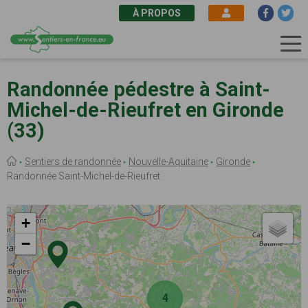
À PROPOS
Aller
au
Randonnée pédestre à Saint-
contenu
Michel-de-Rieufret en Gironde
principal
(33)
Fil
Sentiers de randonnée
Nouvelle-Aquitaine
Gironde
d'Ariane
Randonnée Saint-Michel-de-Rieufret
+
−
4