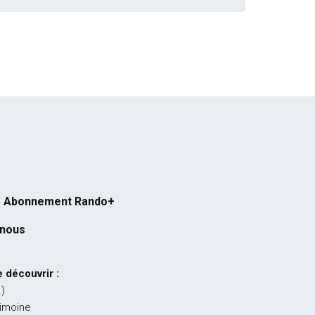
Abonnement Rando+
-nous
 découvrir :
…)
rimoine