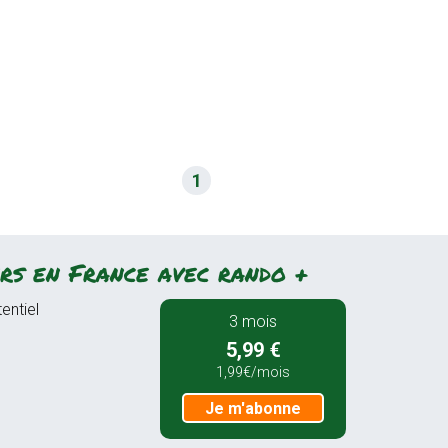
1
rs en France avec rando +
entiel
3 mois
5,99 €
1,99€/mois
Je m'abonne