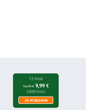
12 mois
9,99 €
16,99 €
0,83€/mois
Je m'abonne