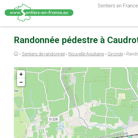
Sentiers en France,
Aller
au
Randonnée pédestre à Caudrot
contenu
principal
Fil
Sentiers de randonnée
Nouvelle-Aquitaine
Gironde
Rando
d'Ariane
+
−