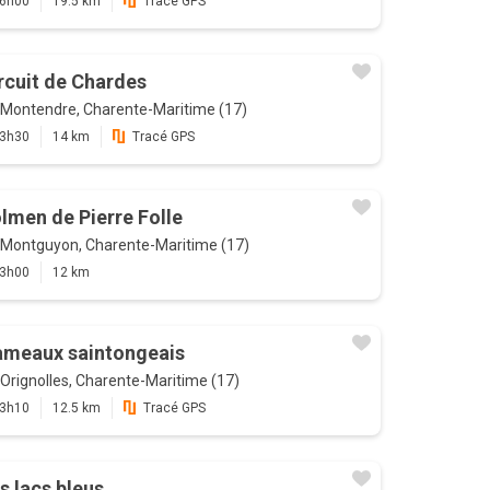
6h00
19.5 km
Tracé GPS
rcuit de Chardes
Montendre, Charente-Maritime (17)
3h30
14 km
Tracé GPS
lmen de Pierre Folle
Montguyon, Charente-Maritime (17)
3h00
12 km
meaux saintongeais
Orignolles, Charente-Maritime (17)
3h10
12.5 km
Tracé GPS
s lacs bleus