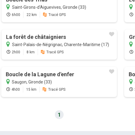
Saint-Girons-d'Aiguevives, Gironde (33)
6h00
22 km
Tracé GPS
La forêt de châtaigniers
Gr
Saint-Palais-de-Négrignac, Charente-Maritime (17)
2h00
8 km
Tracé GPS
Boucle de la Lagune d'enfer
Bo
Saugon, Gironde (33)
4h00
15 km
Tracé GPS
1