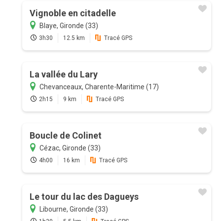
Vignoble en citadelle
Blaye, Gironde (33)
3h30
12.5 km
Tracé GPS
La vallée du Lary
Chevanceaux, Charente-Maritime (17)
2h15
9 km
Tracé GPS
Boucle de Colinet
Cézac, Gironde (33)
4h00
16 km
Tracé GPS
Le tour du lac des Dagueys
Libourne, Gironde (33)