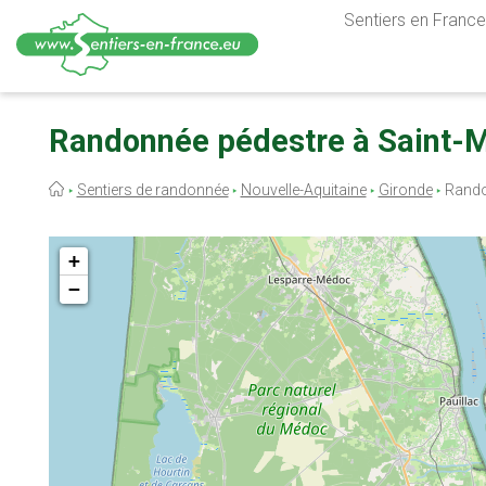
Sentiers en France,
Aller
au
Randonnée pédestre à Saint-M
contenu
principal
Fil
Sentiers de randonnée
Nouvelle-Aquitaine
Gironde
Rando
d'Ariane
+
−