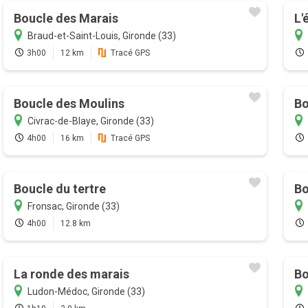
Boucle des Marais
L'
Braud-et-Saint-Louis, Gironde (33)
3h00
12 km
Tracé GPS
Boucle des Moulins
Bo
Civrac-de-Blaye, Gironde (33)
4h00
16 km
Tracé GPS
Boucle du tertre
Bo
Fronsac, Gironde (33)
4h00
12.8 km
La ronde des marais
Bo
Ludon-Médoc, Gironde (33)