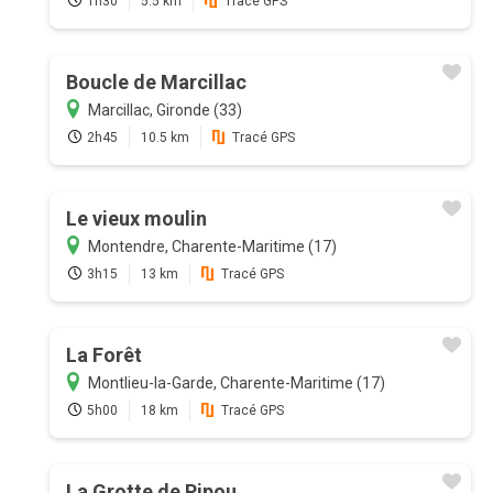
1h30
5.5 km
Tracé GPS
Boucle de Marcillac
Marcillac, Gironde (33)
2h45
10.5 km
Tracé GPS
Le vieux moulin
Montendre, Charente-Maritime (17)
3h15
13 km
Tracé GPS
La Forêt
Montlieu-la-Garde, Charente-Maritime (17)
5h00
18 km
Tracé GPS
La Grotte de Pipou