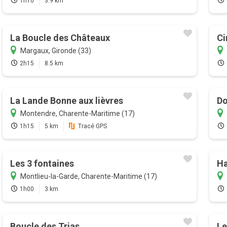
1h10
3.9 km
La Boucle des Châteaux
Ci
Margaux, Gironde (33)
2h15
8.5 km
La Lande Bonne aux lièvres
Do
Montendre, Charente-Maritime (17)
1h15
5 km
Tracé GPS
Les 3 fontaines
Ha
Montlieu-la-Garde, Charente-Maritime (17)
1h00
3 km
Boucle des Trias
Le