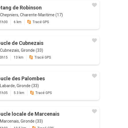
étang de Robinson
Chepniers, Charente-Maritime (17)
1h30
6 km
Tracé GPS
ucle de Cubnezais
Cubnezais, Gironde (33)
3h15
13 km
Tracé GPS
ucle des Palombes
Labarde, Gironde (33)
1h35
5.3 km
Tracé GPS
ucle locale de Marcenais
Marcenais, Gironde (33)