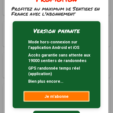
Moustey, Landes (40)
Profitez au maximum de Sentiers en
3h00
11 km
Tracé GPS
France avec l'abonnement
Boucle de Rions
Version payante
Rions, Gironde (33)
2h30
6.2 km
Tracé GPS
Mode hors-connexion sur
l'application Android et iOS
Accès garantie sans attente aux
Boucle patrimoine et nature
19000 sentiers de randonnées
Saint-Macaire, Gironde (33)
GPS randonnée temps réel
1h00
3.7 km
Tracé GPS
(application)
Bien plus encore...
Histoire d'un village médiéval au bord de la
Petite Leyre
Je m'abonne
Sore, Landes (40)
3h30
12.5 km
Tracé GPS