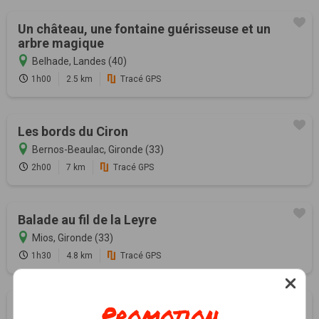
Un château, une fontaine guérisseuse et un
arbre magique
Belhade, Landes (40)
1h00
2.5 km
Tracé GPS
Les bords du Ciron
Bernos-Beaulac, Gironde (33)
2h00
7 km
Tracé GPS
Balade au fil de la Leyre
Mios, Gironde (33)
1h30
4.8 km
Tracé GPS
Promotion
Eglises et fontaines guérisseuses