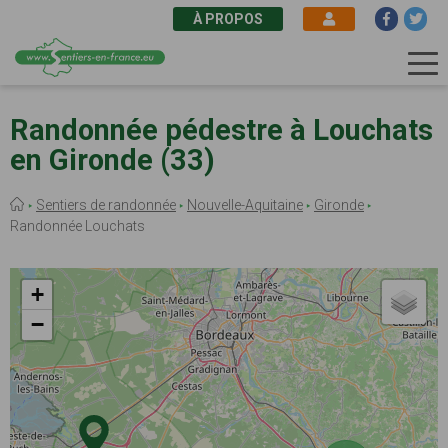
À PROPOS
Aller
au
Randonnée pédestre à Louchats
contenu
en Gironde (33)
principal
Fil
Sentiers de randonnée
Nouvelle-Aquitaine
Gironde
d'Ariane
Randonnée Louchats
+
−