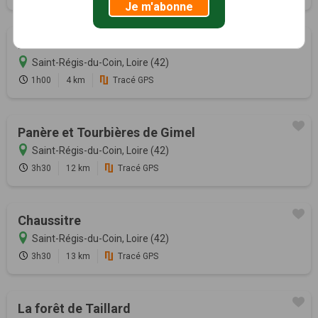
Je m'abonne
L'Arbret
Saint-Régis-du-Coin, Loire (42)
1h00
4 km
Tracé GPS
Panère et Tourbières de Gimel
Saint-Régis-du-Coin, Loire (42)
3h30
12 km
Tracé GPS
Chaussitre
Saint-Régis-du-Coin, Loire (42)
3h30
13 km
Tracé GPS
La forêt de Taillard