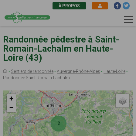
À PROPOS
Aller
au
Randonnée pédestre à Saint-
contenu
Romain-Lachalm en Haute-
principal
Loire (43)
Fil
Sentiers de randonnée
Auvergne-Rhône-Alpes
Haute-Loire
d'Ariane
Randonnée Saint-Romain-Lachalm
+
−
2