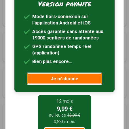
Version payante
Le Bois de la Trappe
Saint-Genest-Malifaux, Loire (42)
Mode hors-connexion sur
3h00
12 km
Tracé GPS
l'application Android et iOS
Accès garantie sans attente aux
19000 sentiers de randonnées
Circuit de la Semène
GPS randonnée temps réel
Saint-Genest-Malifaux, Loire (42)
(application)
4h00
14 km
Tracé GPS
Bien plus encore...
Le Chirat Blanc
Je m'abonne
Saint-Julien-Vocance, Ardèche (07)
7h30
22 km
Tracé GPS
12 mois
9,99 €
Les sources de la Cance
au lieu de
16,99 €
Saint-Julien-Vocance, Ardèche (07)
0,83€/mois
3h30
11 km
Tracé GPS