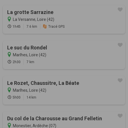
La grotte Sarrazine
La Versanne, Loire (42)
1h45
7.6 km
Tracé GPS
Le suc du Rondel
Marlhes, Loire (42)
2h30
7 km
Le Rozet, Chaussitre, La Béate
Marlhes, Loire (42)
5h00
14 km
Du col de la Charousse au Grand Felletin
Monestier, Ardèche (07)