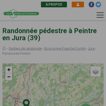
À PROPOS
Aller
au
Randonnée pédestre à Peintre
contenu
en Jura (39)
principal
Fil
Sentiers de randonnée
Bourgogne-Franche-Comté
Jura
d'Ariane
Randonnée Peintre
+
−