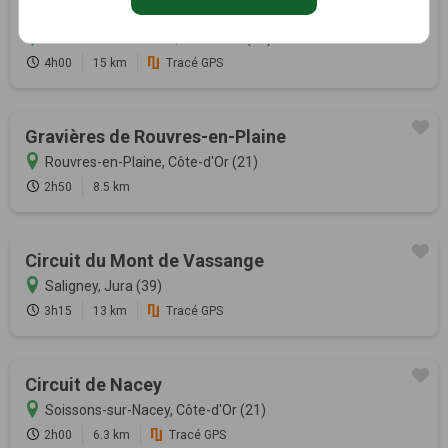
Le Circuit des Ecluses
Pontailler-sur-Saône, Côte-d'Or (21)
4h00
15 km
Tracé GPS
Gravières de Rouvres-en-Plaine
Rouvres-en-Plaine, Côte-d'Or (21)
2h50
8.5 km
Circuit du Mont de Vassange
Saligney, Jura (39)
3h15
13 km
Tracé GPS
Circuit de Nacey
Soissons-sur-Nacey, Côte-d'Or (21)
2h00
6.3 km
Tracé GPS