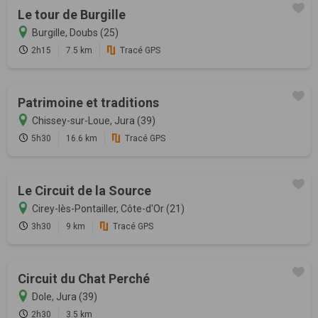
Le tour de Burgille
Burgille, Doubs (25)
2h15
7.5 km
Tracé GPS
Patrimoine et traditions
Chissey-sur-Loue, Jura (39)
5h30
16.6 km
Tracé GPS
Le Circuit de la Source
Cirey-lès-Pontailler, Côte-d'Or (21)
3h30
9 km
Tracé GPS
Circuit du Chat Perché
Dole, Jura (39)
2h30
3.5 km