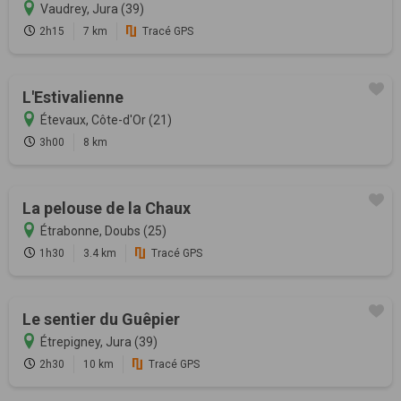
Vaudrey, Jura (39)
2h15
7 km
Tracé GPS
L'Estivalienne
Étevaux, Côte-d'Or (21)
3h00
8 km
La pelouse de la Chaux
Étrabonne, Doubs (25)
1h30
3.4 km
Tracé GPS
Le sentier du Guêpier
Étrepigney, Jura (39)
2h30
10 km
Tracé GPS