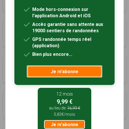
4h00
14 km
Tracé GPS
Mode hors-connexion sur
l'application Android et iOS
Accès garantie sans attente aux
La Dame blanche
19000 sentiers de randonnées
Montbarrey, Jura (39)
GPS randonnée temps réel
1h45
5.3 km
Tracé GPS
(application)
Bien plus encore...
Faune et flore
Ounans, Jura (39)
Je m'abonne
4h00
11.5 km
Tracé GPS
12 mois
les amoureux du Val d'Amour
9,99 €
Ounans, Jura (39)
au lieu de
16,99 €
5h00
20 km
Tracé GPS
0,83€/mois
Je m'abonne