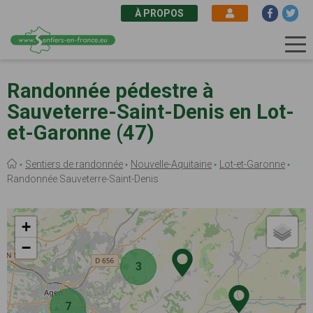
À PROPOS
Aller
au
Randonnée pédestre à
contenu
Sauveterre-Saint-Denis en Lot-
principal
et-Garonne (47)
Fil
Sentiers de randonnée
Nouvelle-Aquitaine
Lot-et-Garonne
d'Ariane
Randonnée Sauveterre-Saint-Denis
+
−
3
7