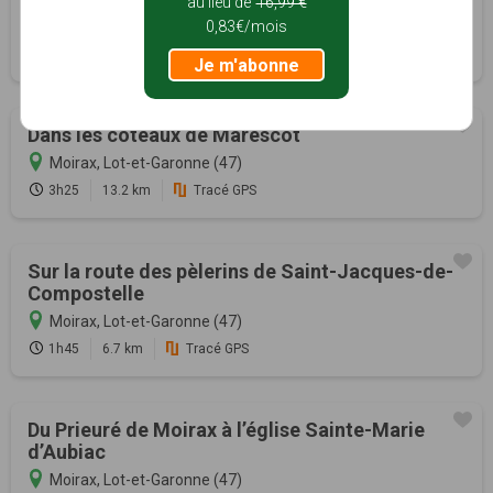
au lieu de
16,99 €
0,83€/mois
Le Passage, Lot-et-Garonne (47)
2h00
7.7 km
Tracé GPS
Je m'abonne
Dans les coteaux de Marescot
Moirax, Lot-et-Garonne (47)
3h25
13.2 km
Tracé GPS
Sur la route des pèlerins de Saint-Jacques-de-
Compostelle
Moirax, Lot-et-Garonne (47)
1h45
6.7 km
Tracé GPS
Du Prieuré de Moirax à l’église Sainte-Marie
d’Aubiac
Moirax, Lot-et-Garonne (47)